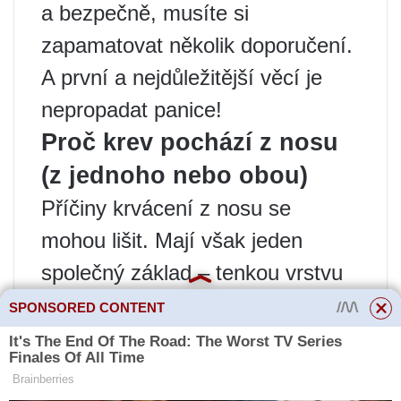
a bezpečně, musíte si
zapamatovat několik doporučení.
A první a nejdůležitější věcí je
nepropadat panice!
Proč krev pochází z nosu
(z jednoho nebo obou)
Příčiny krvácení z nosu se
mohou lišit. Mají však jeden
společný základ – tenkou vrstvu
tkáně, která pokrývá vnitřní
SPONSORED CONTENT
povrch nosní dutiny. Obsahuje
kapiláru bez tváře. A protože krev