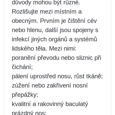
důvody mohou být různé.
Rozlišujte mezi místním a
obecným. Prvním je čištění cév
nebo hlenu, další jsou spojeny s
infekcí jiných orgánů a systémů
lidského těla. Mezi nimi:
poranění převodu nebo sliznic při
čichání;
pálení uprostřed nosu, růst tkáně;
zúžení nebo zakřivení nosní
přepážky;
kvalitní a rakovinný baculatý
prázdný nos;