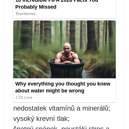
nedostatek vitamínů a minerálů;
vysoký krevní tlak;
špatný spánek, neustálý stres a