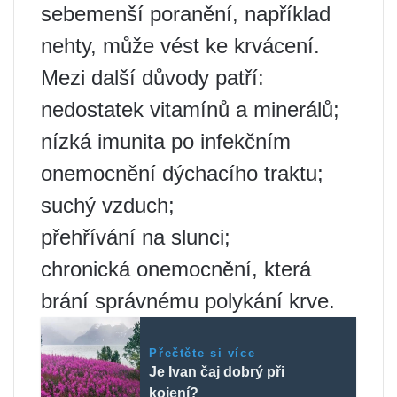
sebemenší poranění, například
nehty, může vést ke krvácení.
Mezi další důvody patří:
nedostatek vitamínů a minerálů;
nízká imunita po infekčním
onemocnění dýchacího traktu;
suchý vzduch;
přehřívání na slunci;
chronická onemocnění, která
brání správnému polykání krve.
Přečtěte si více
Je Ivan čaj dobrý při
kojení?