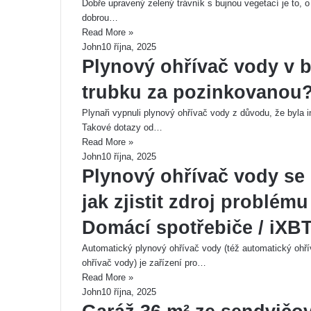
Dobře upravený zelený trávník s bujnou vegetací je to, 
dobrou…
Read More »
John
10 října, 2025
Plynový ohřívač vody v b
trubku za pozinkovanou? 
Plynaři vypnuli plynový ohřívač vody z důvodu, že byla in
Takové dotazy od…
Read More »
John
10 října, 2025
Plynový ohřívač vody se 
jak zjistit zdroj problém
Domácí spotřebiče / iXBT
Automatický plynový ohřívač vody (též automatický ohř
ohřívač vody) je zařízení pro…
Read More »
John
10 října, 2025