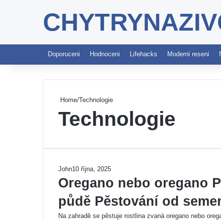
CHYTRYNAZIV
Doporuceni
Hodnoceni
Lifehacks
Moderni reseni
Home
/
Technologie
Technologie
John
10 října, 2025
Oregano nebo oregano Pě
půdě Pěstování od semen
Na zahradě se pěstuje rostlina zvaná oregano nebo oreg