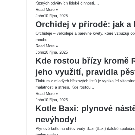
různých odvětvích lidské činnosti.…
Read More »
John
10 října, 2025
Orchidej v přírodě: jak 
Orchideje – velkolepé a barevné květy, které vzbuzují ob
mnoho…
Read More »
John
10 října, 2025
Kde rostou břízy kromě R
jeho využití, pravidla pě
Tinktura z mladých březových listů je vynikající vitamín
malátnosti a stresu. Kde rostou…
Read More »
John
10 října, 2025
Kotle Baxi: plynové nástě
nevýhody!
Plynové kotle na ohřev vody Baxi (Baxi) italské společ
teplou vodou…