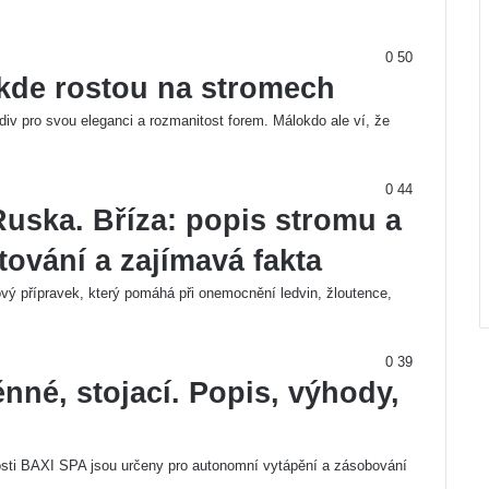
0
50
a kde rostou na stromech
div pro svou eleganci a rozmanitost forem. Málokdo ale ví, že
0
44
uska. Bříza: popis stromu a
stování a zajímavá fakta
ový přípravek, který pomáhá při onemocnění ledvin, žloutence,
0
39
nné, stojací. Popis, výhody,
nosti BAXI SPA jsou určeny pro autonomní vytápění a zásobování