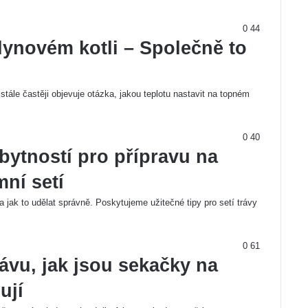
0
44
plynovém kotli – Společně to
ále častěji objevuje otázka, jakou teplotu nastavit na topném
0
40
bytností pro přípravu na
mní setí
 jak to udělat správně. Poskytujeme užitečné tipy pro setí trávy
0
61
rávu, jak jsou sekačky na
ují