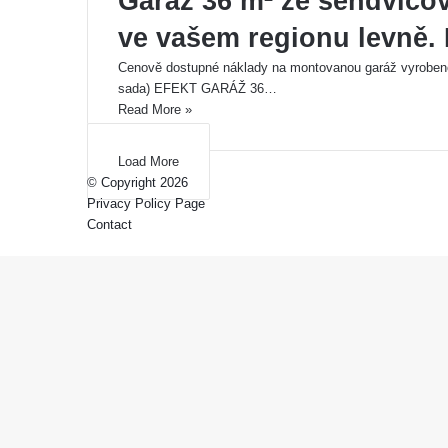
Garáž 36 m² ze sendvičo
ve vašem regionu levně. 
Cenově dostupné náklady na montovanou garáž vyrobeno
sada) EFEKT GARÁŽ 36…
Read More »
Load More
© Copyright 2026
Privacy Policy Page
Contact
Back
to
top
button