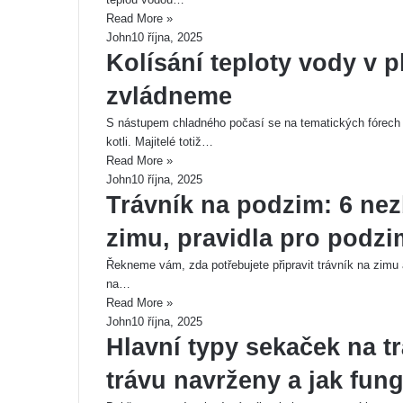
Read More »
John
10 října, 2025
Kolísání teploty vody v 
zvládneme
S nástupem chladného počasí se na tematických fórech st
kotli. Majitelé totiž…
Read More »
John
10 října, 2025
Trávník na podzim: 6 nez
zimu, pravidla pro podzi
Řekneme vám, zda potřebujete připravit trávník na zimu a
na…
Read More »
John
10 října, 2025
Hlavní typy sekaček na t
trávu navrženy a jak fung