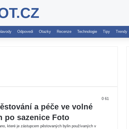
OT.CZ
Navody
Odpovedi
Otazky
Recenze
Technologie
Tipy
Trendy
0
61
stování a péče ve volné
 po sazenice Foto
ano, které je zástupcem pěstovaných bylin používaných v