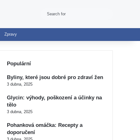
Search
Switch skin
for
Zpravy
Populární
Byliny, které jsou dobré pro zdraví žen
3 dubna, 2025
Glycin: výhody, poškození a účinky na
tělo
3 dubna, 2025
Pohanková omáčka: Recepty a
doporučení
3 dubna, 2025