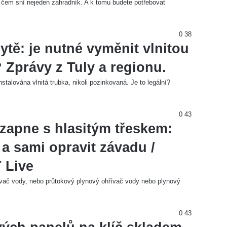
o čem sní nejeden zahradník. A k tomu budete potřebovat
0
38
ytě: je nutné vyměnit vlnitou
Zprávy z Tuly a regionu.
stalována vlnitá trubka, nikoli pozinkovaná. Je to legální?
0
43
zapne s hlasitým třeskem:
u a sami opravit závadu /
 Live
ívač vody, nebo průtokový plynový ohřívač vody nebo plynový
0
43