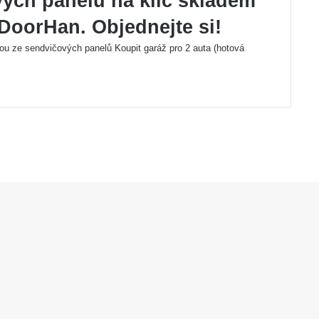
vých panelů na klíč skladem
DoorHan. Objednejte si!
u ze sendvičových panelů Koupit garáž pro 2 auta (hotová