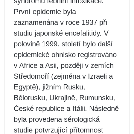
syndromu febrilní intoxikace.
První epidemie byla
zaznamenána v roce 1937 při
studiu japonské encefalitidy. V
polovině 1999. století bylo další
epidemické ohnisko registrováno
v Africe a Asii, později v zemích
Středomoří (zejména v Izraeli a
Egyptě), jižním Rusku,
Bělorusku, Ukrajině, Rumunsku,
České republice a Itálii. Následně
byla provedena sérologická
studie potvrzující přítomnost