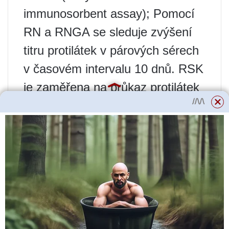
immunosorbent assay); Pomocí
RN a RNGA se sleduje zvýšení
titru protilátek v párových sérech
v časovém intervalu 10 dnů. RSK
je zaměřena na průkaz protilátek
neutralizujících antigen a v
případě pozitivního výsledku
indikuje poslední stádia
onemocnění nebo nedávné
onemocnění. ELISA je zaměřena
na průkaz specifických protilátek
– IgG (indikující již prodělané