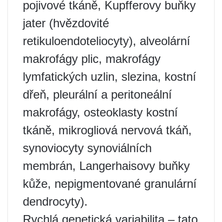
pojivové tkáně, Kupfferovy buňky
jater (hvězdovité
retikuloendoteliocyty), alveolární
makrofágy plic, makrofágy
lymfatických uzlin, slezina, kostní
dřeň, pleurální a peritoneální
makrofágy, osteoklasty kostní
tkáně, mikrogliová nervová tkáň,
synoviocyty synoviálních
membrán, Langerhaisovy buňky
kůže, nepigmentované granulární
dendrocyty).
Rychlá genetická variabilita – tato