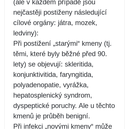
(ale v každém případě jsou
nejčastěji postiženy následující
cílové orgány: játra, mozek,
ledviny):
Při postižení „starými“ kmeny (tj.
těmi, které byly běžné před 90.
lety) se objevují: skleritida,
konjunktivitida, faryngitida,
polyadenopatie, vyrážka,
hepatosplenický syndrom,
dyspeptické poruchy. Ale u těchto
kmenů je průběh benigní.
Při infekci „novými kmeny“ může