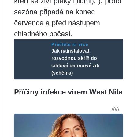
kteří se živí ptáky i lidmi). ), proto
sezóna připadá na konec
července a před nástupem
chladného počasí.
Přečtěte si více
Jak nainstalovat
rozvodnou skříň do
cihlové betonové zdi
(schéma)
Příčiny infekce virem West Nile