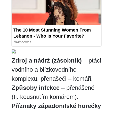
Zdroj a nádrž (zásobník)
– ptáci
vodního a blízkovodního
komplexu, přenašeči – komáři.
Způsoby infekce
– přenášené
(tj. kousnutím komárem).
Příznaky západonilské horečky