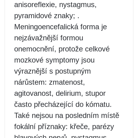
anisoreflexie, nystagmus,
pyramidové znaky; .
Meningoencefalická forma je
nejzávažnější formou
onemocnění, protože celkové
mozkové symptomy jsou
výraznější s postupným
nárůstem: zmatenost,
agitovanost, delirium, stupor
často přecházející do kómatu.
Také nejsou na posledním místě
fokální příznaky: křeče, parézy
hlavových nervů, nystagmus,