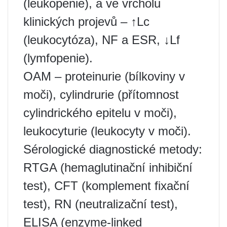
(leukopenie), a ve vrcholu
klinických projevů – ↑Lc
(leukocytóza), NF a ESR, ↓Lf
(lymfopenie).
OAM – proteinurie (bílkoviny v
moči), cylindrurie (přítomnost
cylindrického epitelu v moči),
leukocyturie (leukocyty v moči).
Sérologické diagnostické metody:
RTGA (hemaglutinační inhibiční
test), CFT (komplement fixační
test), RN (neutralizační test),
ELISA (enzyme-linked