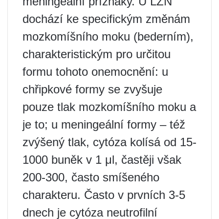
meningeální příznaky. U LZN
dochází ke specifickým změnám
mozkomíšního moku (bederním),
charakteristickým pro určitou
formu tohoto onemocnění: u
chřipkové formy se zvyšuje
pouze tlak mozkomíšního moku a
je to; u meningeální formy – též
zvýšený tlak, cytóza kolísá od 15-
1000 buněk v 1 μl, častěji však
200-300, často smíšeného
charakteru. Často v prvních 3-5
dnech je cytóza neutrofilní