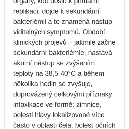
orgány, kde došlo k primární
replikaci, dojde k sekundární
bakteriémii a to znamená nástup
viditelných symptomů. Období
klinických projevů – jakmile začne
sekundární bakteriémie, nastává
akutní nástup se zvýšením
teploty na 38,5-40°C a během
několika hodin se zvyšuje,
doprovázený celkovými příznaky
intoxikace ve formě: zimnice,
bolesti hlavy lokalizované více
často v oblasti čela, bolest očních