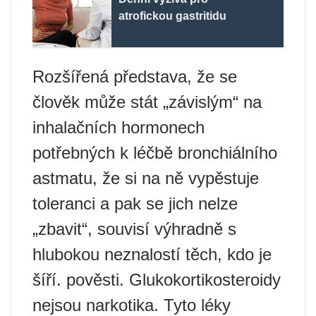
atrofickou gastritidu
Rozšířená představa, že se
člověk může stát „závislým“ na
inhalačních hormonech
potřebných k léčbě bronchiálního
astmatu, že si na ně vypěstuje
toleranci a pak se jich nelze
„zbavit“, souvisí výhradně s
hlubokou neznalostí těch, kdo je
šíří. pověsti. Glukokortikosteroidy
nejsou narkotika. Tyto léky