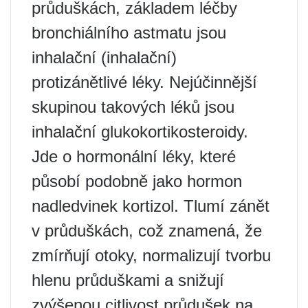
průduškách, základem léčby
bronchiálního astmatu jsou
inhalační (inhalační)
protizánětlivé léky. Nejúčinnější
skupinou takových léků jsou
inhalační glukokortikosteroidy.
Jde o hormonální léky, které
působí podobně jako hormon
nadledvinek kortizol. Tlumí zánět
v průduškách, což znamená, že
zmírňují otoky, normalizují tvorbu
hlenu průduškami a snižují
zvýšenou citlivost průdušek na