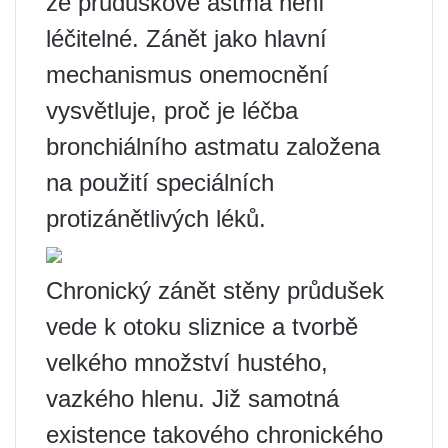
že průduškové astma není
léčitelné. Zánět jako hlavní
mechanismus onemocnění
vysvětluje, proč je léčba
bronchiálního astmatu založena
na použití speciálních
protizánětlivých léků.
Chronický zánět stěny průdušek
vede k otoku sliznice a tvorbě
velkého množství hustého,
vazkého hlenu. Již samotná
existence takového chronického