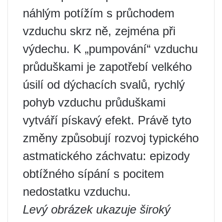
náhlým potížím s průchodem
vzduchu skrz ně, zejména při
výdechu. K „pumpování“ vzduchu
průduškami je zapotřebí velkého
úsilí od dýchacích svalů, rychlý
pohyb vzduchu průduškami
vytváří pískavý efekt. Právě tyto
změny způsobují rozvoj typického
astmatického záchvatu: epizody
obtížného sípání s pocitem
nedostatku vzduchu.
Levý obrázek ukazuje široký