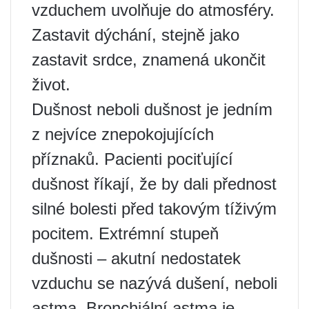
vzduchem uvolňuje do atmosféry.
Zastavit dýchání, stejně jako
zastavit srdce, znamená ukončit
život.
Dušnost neboli dušnost je jedním
z nejvíce znepokojujících
příznaků. Pacienti pociťující
dušnost říkají, že by dali přednost
silné bolesti před takovým tíživým
pocitem. Extrémní stupeň
dušnosti – akutní nedostatek
vzduchu se nazývá dušení, neboli
astma. Bronchiální astma je