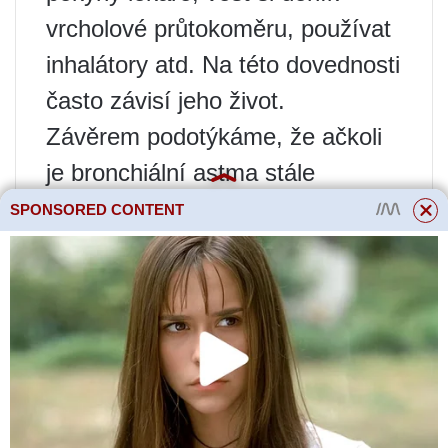
vrcholové průtokoměru, používat
inhalátory atd. Na této dovednosti
často závisí jeho život.
Závěrem podotýkáme, že ačkoli
je bronchiální astma stále
onemocněním, které nelze
SPONSORED CONTENT
vyléčit, lze a mělo by být účinně
kontrolováno. Při správné úpravě
životosprávy, adekvátně zvolené
(v časných stádiích onemocnění)
léčbě mohou pacienti s
bronchiálním astmatem vést