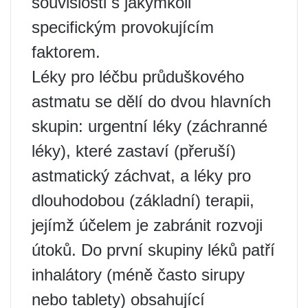
souvislosti s jakýmkoli
specifickým provokujícím
faktorem.
Léky pro léčbu průduškového
astmatu se dělí do dvou hlavních
skupin: urgentní léky (záchranné
léky), které zastaví (přeruší)
astmatický záchvat, a léky pro
dlouhodobou (základní) terapii,
jejímž účelem je zabránit rozvoji
útoků. Do první skupiny léků patří
inhalátory (méně často sirupy
nebo tablety) obsahující