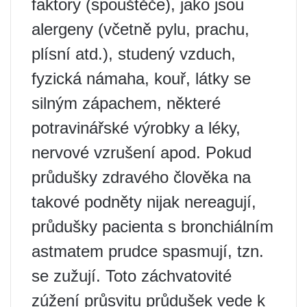
faktory (spouštěče), jako jsou
alergeny (včetně pylu, prachu,
plísní atd.), studený vzduch,
fyzická námaha, kouř, látky se
silným zápachem, některé
potravinářské výrobky a léky,
nervové vzrušení apod. Pokud
průdušky zdravého člověka na
takové podněty nijak nereagují,
průdušky pacienta s bronchiálním
astmatem prudce spasmují, tzn.
se zužují. Toto záchvatovité
zúžení průsvitu průdušek vede k