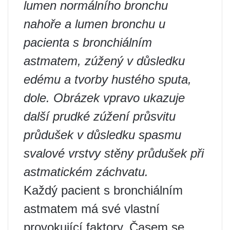
lumen normálního bronchu
nahoře a lumen bronchu u
pacienta s bronchiálním
astmatem, zúžený v důsledku
edému a tvorby hustého sputa,
dole. Obrázek vpravo ukazuje
další prudké zúžení průsvitu
průdušek v důsledku spasmu
svalové vrstvy stěny průdušek při
astmatickém záchvatu.
Každý pacient s bronchiálním
astmatem má své vlastní
provokující faktory. Časem se