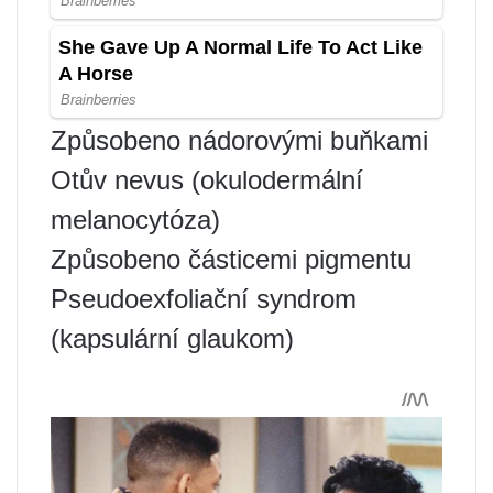
Způsobeno nádorovými buňkami
Otův nevus (okulodermální
melanocytóza)
Způsobeno částicemi pigmentu
Pseudoexfoliační syndrom
(kapsulární glaukom)