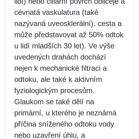
lidí) nebo ciliární povrch obličeje a
cévnatá vaskulatura (také
nazývaná uveosklerální). cesta a
může představovat až 50% odtok
u lidí mladších 30 let). Ve výše
uvedených drahách dochází
nejen k mechanické filtraci a
odtoku, ale také k aktivním
fyziologickým procesům.
Glaukom se také dělí na
primární, u kterého je neznámá
příčina sníženého odtoku vody
nebo uzavření úhlu, a