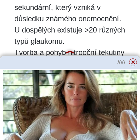
sekundární, který vzniká v
důsledku známého onemocnění.
U dospělých existuje >20 různých
typů glaukomu.
Tvorba a pohyb nitrooční tekutiny
Většina komorové vody
produkované ciliárním tělesem
odtéká z oka pod úhlem, který
tvoří spojení duhovky a rohovky.
Odtéká primárně přes
trabekulární síťovinu a
Schlemmův kanál (růžová šipka).