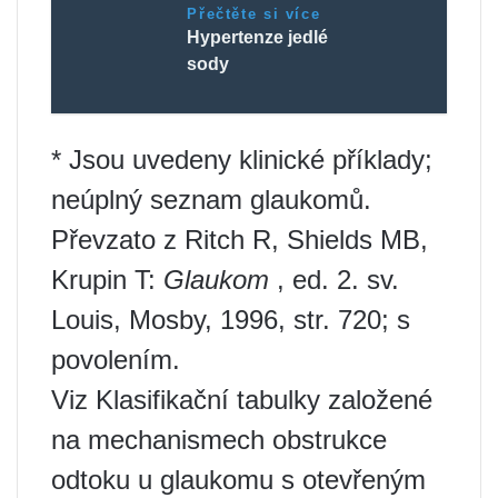
Přečtěte si více
Hypertenze jedlé
sody
* Jsou uvedeny klinické příklady;
neúplný seznam glaukomů.
Převzato z Ritch R, Shields MB,
Krupin T:
Glaukom
, ed. 2. sv.
Louis, Mosby, 1996, str. 720; s
povolením.
Viz Klasifikační tabulky založené
na mechanismech obstrukce
odtoku u glaukomu s otevřeným