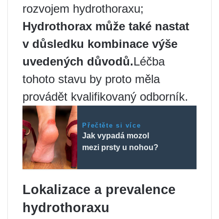
rozvojem hydrothoraxu;
Hydrothorax může také nastat
v důsledku kombinace výše
uvedených důvodů.
Léčba
tohoto stavu by proto měla
provádět kvalifikovaný odborník.
Přečtěte si více
Jak vypadá mozol
mezi prsty u nohou?
Lokalizace a prevalence
hydrothoraxu