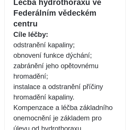
Léčba hydrothoraxu ve
Federálním vědeckém
centru
Cíle léčby:
odstranění kapaliny;
obnovení funkce dýchání;
zabránění jeho opětovnému
hromadění;
instalace a odstranění příčiny
hromadění kapaliny.
Kompenzace a léčba základního
onemocnění je základem pro
úlevu od hydrothoraxu.