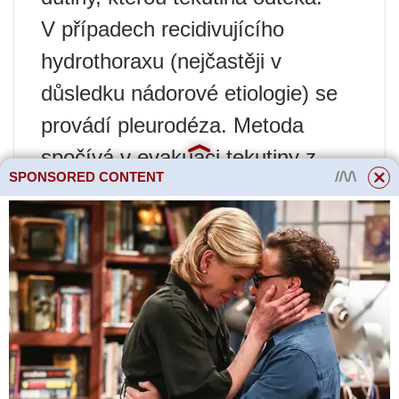
V případech recidivujícího
hydrothoraxu (nejčastěji v
důsledku nádorové etiologie) se
provádí pleurodéza. Metoda
spočívá v evakuaci tekutiny z
SPONSORED CONTENT
pleurální dutiny s následným
podáním léku, který má
sklerotizující vlastnosti. Lék
způsobuje adhezivní proces,
pleurální dutina je eliminována v
důsledku fúze pleurálních vrstev
mezi sebou. Hromadění kapaliny