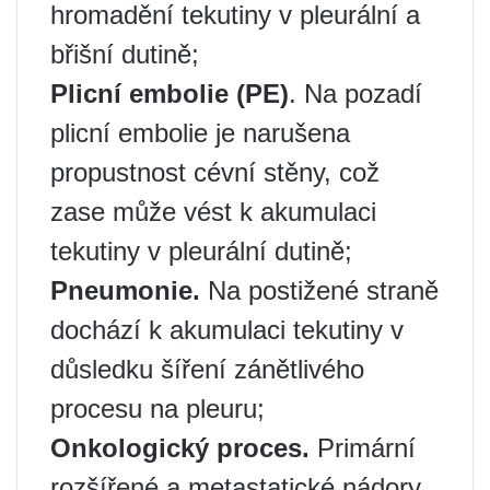
hromadění tekutiny v pleurální a
břišní dutině;
Plicní embolie (PE)
. Na pozadí
plicní embolie je narušena
propustnost cévní stěny, což
zase může vést k akumulaci
tekutiny v pleurální dutině;
Pneumonie.
Na postižené straně
dochází k akumulaci tekutiny v
důsledku šíření zánětlivého
procesu na pleuru;
Onkologický proces.
Primární
rozšířené a metastatické nádory