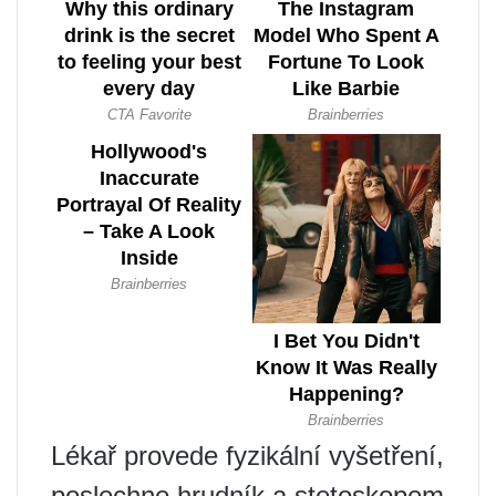
Lékař provede fyzikální vyšetření,
poslechne hrudník a stetoskopem