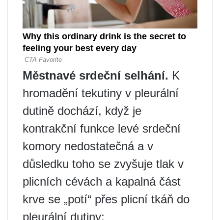
Městnavé srdeční selhání.
K
hromadění tekutiny v pleurální
dutině dochází, když je
kontrakční funkce levé srdeční
komory nedostatečná a v
důsledku toho se zvyšuje tlak v
plicních cévách a kapalná část
krve se „potí“ přes plicní tkáň do
pleurální dutiny;