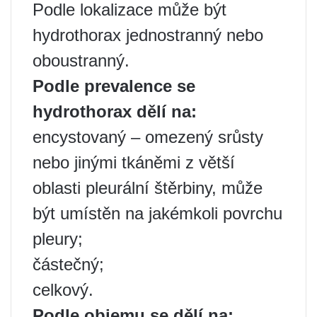
Podle lokalizace může být
hydrothorax jednostranný nebo
oboustranný.
Podle prevalence se
hydrothorax dělí na:
encystovaný – omezený srůsty
nebo jinými tkáněmi z větší
oblasti pleurální štěrbiny, může
být umístěn na jakémkoli povrchu
pleury;
částečný;
celkový.
Podle objemu se dělí na: