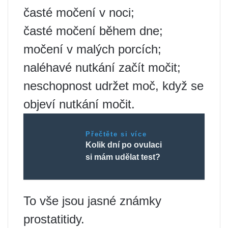
časté močení v noci;
časté močení během dne;
močení v malých porcích;
naléhavé nutkání začít močit;
neschopnost udržet moč, když se
objeví nutkání močit.
Přečtěte si více
Kolik dní po ovulaci
si mám udělat test?
To vše jsou jasné známky
prostatitidy.