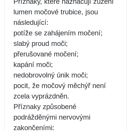
Příznaky, které naznačují zúžení
lumen močové trubice, jsou
následující:
potíže se zahájením močení;
slabý proud moči;
přerušované močení;
kapání moči;
nedobrovolný únik moči;
pocit, že močový měchýř není
zcela vyprázdněn.
Příznaky způsobené
podrážděnými nervovými
zakončeními: