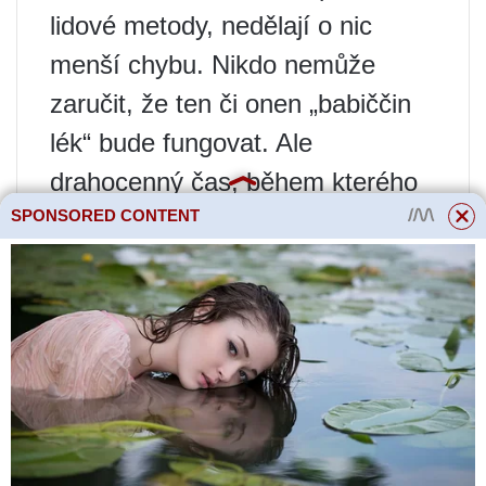
lidové metody, nedělají o nic
menší chybu. Nikdo nemůže
zaručit, že ten či onen „babiččin
lék“ bude fungovat. Ale
drahocenný čas, během kterého
jste se již mohli vzpamatovat,
SPONSORED CONTENT
bude ztracen.
V takové situaci je potřeba
důvěřovat člověku – lékaři. Pokud
zaznamenáte první příznaky
prostatitidy (zvýšená tělesná
teplota, zimnice, bolesti v