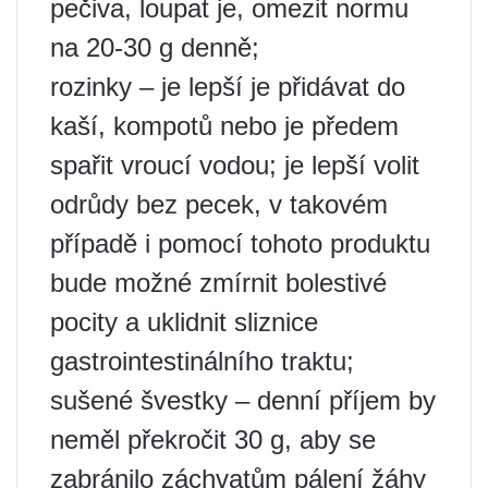
pečiva, loupat je, omezit normu
na 20-30 g denně;
rozinky – je lepší je přidávat do
kaší, kompotů nebo je předem
spařit vroucí vodou; je lepší volit
odrůdy bez pecek, v takovém
případě i pomocí tohoto produktu
bude možné zmírnit bolestivé
pocity a uklidnit sliznice
gastrointestinálního traktu;
sušené švestky – denní příjem by
neměl překročit 30 g, aby se
zabránilo záchvatům pálení žáhy