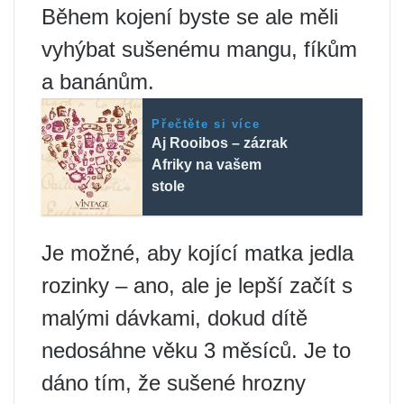
Během kojení byste se ale měli
vyhýbat sušenému mangu, fíkům
a banánům.
Přečtěte si více
Aj Rooibos – zázrak
Afriky na vašem
stole
Je možné, aby kojící matka jedla
rozinky – ano, ale je lepší začít s
malými dávkami, dokud dítě
nedosáhne věku 3 měsíců. Je to
dáno tím, že sušené hrozny