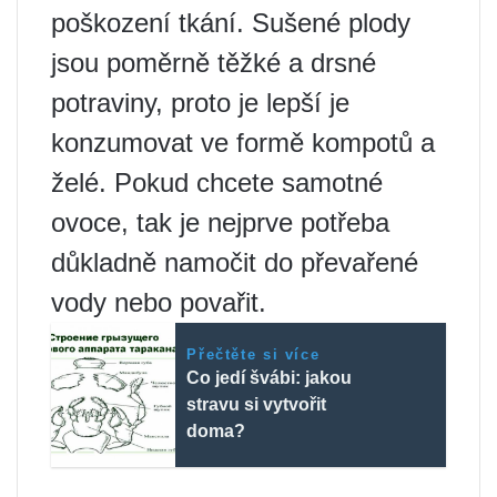
poškození tkání. Sušené plody
jsou poměrně těžké a drsné
potraviny, proto je lepší je
konzumovat ve formě kompotů a
želé. Pokud chcete samotné
ovoce, tak je nejprve potřeba
důkladně namočit do převařené
vody nebo povařit.
Přečtěte si více
Co jedí švábi: jakou
stravu si vytvořit
doma?