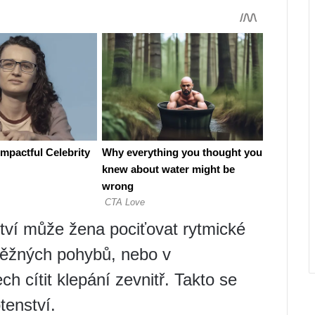
tví může žena pociťovat rytmické
 běžných pohybů, nebo v
h cítit klepání zevnitř. Takto se
tenství.