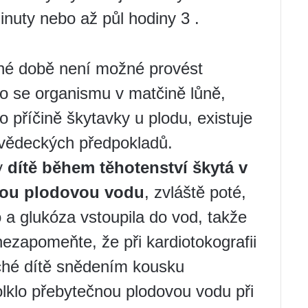
minuty nebo až půl hodiny 3 .
né době není možné provést
ho se organismu v matčině lůně,
o příčině škytavky u plodu, existuje
vědeckých předpokladů.
y
dítě během těhotenství škytá v
čnou plodovou vodu
, zvláště poté,
a glukóza vstoupila do vod, takže
nezapomeňte, že při kardiotokografii
tiché dítě snědením kousku
lklo přebytečnou plodovou vodu při