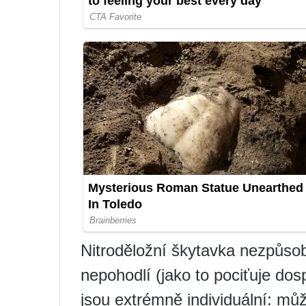
Nitroděložní škytavka nezpůso
nepohodlí (jako to pociťuje dosp
jsou extrémně individuální: mů