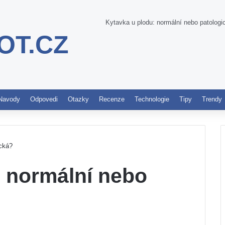
Kytavka u plodu: normální nebo patologi
OT.CZ
Pinterest
Navody
Odpovedi
Otazky
Recenze
Technologie
Tipy
Trendy
ická?
: normální nebo