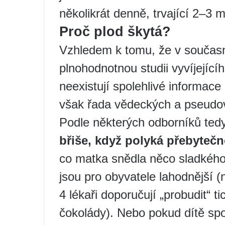
několikrát denně, trvající 2–3 
Proč plod škytá?
Vzhledem k tomu, že v součas
plnohodnotnou studii vyvíjející
neexistují spolehlivé informace 
však řada vědeckých a pseudo
Podle některých odborníků ted
břiše, když polyká přebyte
co matka snědla něco sladkého 
jsou pro obyvatele lahodnější (
4 lékaři doporučují „probudit“ 
čokolády). Nebo pokud dítě spo