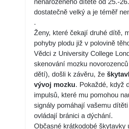
nenarozeného dítěte od 25.-26. 
dostatečně velký a je téměř n
.
Ženy, které čekají druhé dítě, 
pohyby plodu již v polovině těh
Vědci z University College Lond
skenování mozku novorozenců 
dětí), došli k závěru, že
škytav
vývoj mozku
. Pokaždé, když d
impulsů, které mu pomohou nauč
signály pomáhají vašemu dítěti 
ovládají bránici a dýchání.
Občasné krátkodobé škytavky 