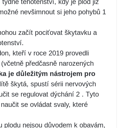
týdne těhotenství, kdy je plod již
emožné nevšimnout si jeho pohybů 1
mohou začít pociťovat škytavku a
otenství.
on, kteří v roce 2019 provedli
(včetně předčasně narozených
ka je důležitým nástrojem pro
ítě škytá, spustí sérii nervových
it se regulovat dýchání 2 . Tyto
naučit se ovládat svaly, které
u plodu nejsou důvodem k obavám,