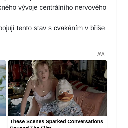
ného vývoje centrálního nervového
ojují tento stav s cvakáním v břiše