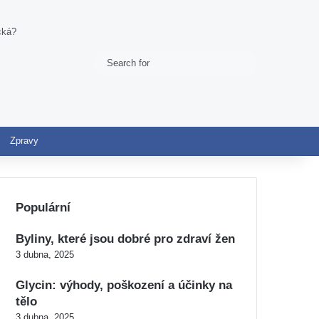
cká?
Search
Switch skin
for
Zpravy
Populární
Byliny, které jsou dobré pro zdraví žen
3 dubna, 2025
Glycin: výhody, poškození a účinky na
tělo
3 dubna, 2025