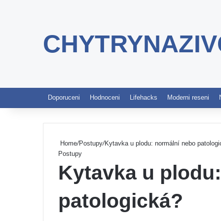
CHYTRYNAZIV
Doporuceni
Hodnoceni
Lifehacks
Moderni reseni
Home
/
Postupy
/
Kytavka u plodu: normální nebo patolog
Postupy
Kytavka u plodu
patologická?