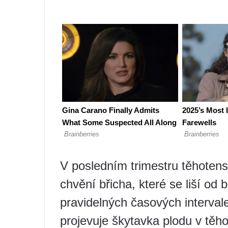
V posledním trimestru těhotens
chvění břicha, které se liší od
pravidelných časových intervalec
projevuje škytavka plodu v těho