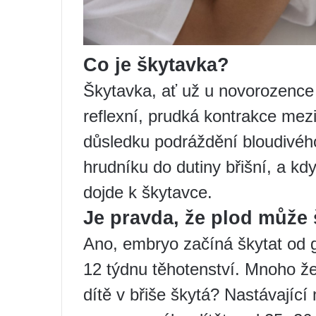
Co je škytavka?
Škytavka, ať už u novorozence
reflexní, prudká kontrakce mez
důsledku podráždění bloudivého
hrudníku do dutiny břišní, a kdy
dojde k škytavce.
Je pravda, že plod může 
Ano, embryo začíná škytat od 
12 týdnu těhotenství. Mnoho žen
dítě v břiše škytá? Nastávajíc