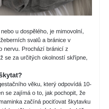
 nebo u dospělého, je mimovolní,
ižeberních svalů a bránice v
 nervu. Prochází bránicí z
ž se za určitých okolností skřípne,
škytat?
gestačního věku, který odpovídá 10-
 se zajímá o to, jak pochopit, že
í maminka začíná pociťovat škytavku