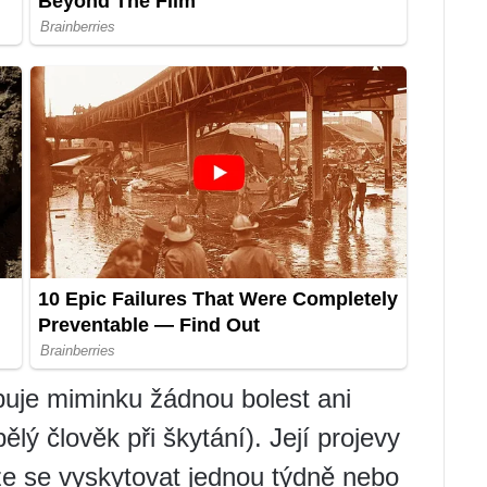
buje miminku žádnou bolest ani
ělý člověk při škytání). Její projevy
že se vyskytovat jednou týdně nebo