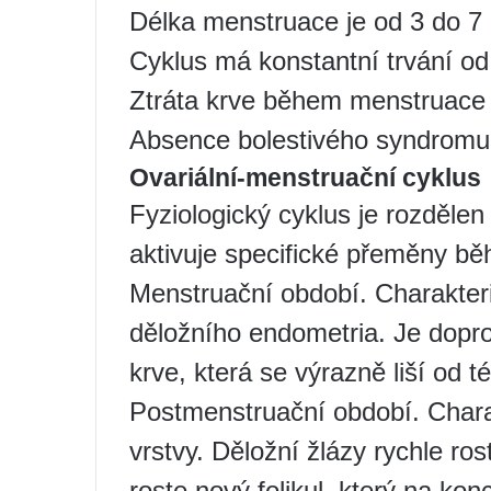
Délka menstruace je od 3 do 7
Cyklus má konstantní trvání od
Ztráta krve během menstruace 
Absence bolestivého syndromu 
Ovariální-menstruační cyklus
Fyziologický cyklus je rozdělen
aktivuje specifické přeměny b
Menstruační období. Charakteris
děložního endometria. Je dop
krve, která se výrazně liší od t
Postmenstruační období. Chara
vrstvy. Děložní žlázy rychle ros
roste nový folikul, který na kon