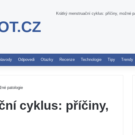
Krátký menstruační cyklus: příčiny, možné p
OT.CZ
Pinterest
Navody
Odpovedi
Otazky
Recenze
Technologie
Tipy
Trendy
žné patologie
ní cyklus: příčiny,