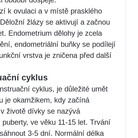
í k ovulaci a v místě prasklého
. Děložní žlázy se aktivují a začnou
ret. Endometrium dělohy je zcela
ní, endometriální buňky se podílejí
unkční vrstva je zničena před další
uační cyklus
nstruační cyklus, je důležité umět
lu je okamžikem, kdy začíná
v životě dívky se nazývá
uberty, ve věku 11-15 let. Trvání
sáhnout 3-5 dní. Normální délka