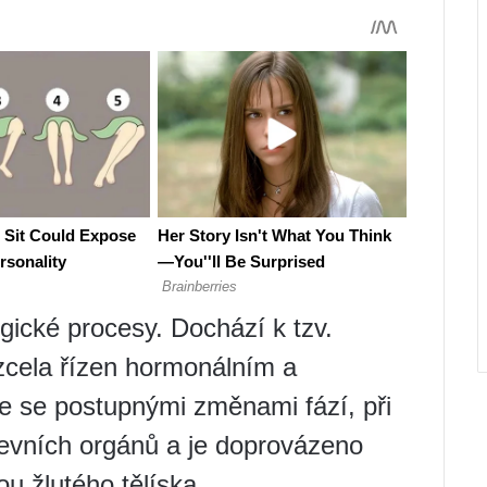
gické procesy. Dochází k tzv.
zcela řízen hormonálním a
 se postupnými změnami fází, při
evních orgánů a je doprovázeno
u žlutého tělíska.