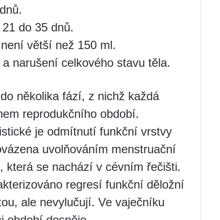
 dnů.
 21 do 35 dnů.
není větší než 150 ml.
a narušení celkového stavu těla.
 do několika fází, z nichž každá
ěhem reprodukčního období.
tické je odmítnutí funkční vrstvy
rovázena uvolňováním menstruační
é, která se nachází v cévním řečišti.
kterizováno regresí funkční děložní
tou, ale nevylučují. Ve vaječníku
ci období dospěje.