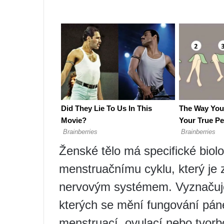
Ženské tělo má specifické biolo
menstruačnímu cyklu, který je 
nervovým systémem. Vyznačuje
kterých se mění fungování pán
menstruací, ovulací nebo tvorbo