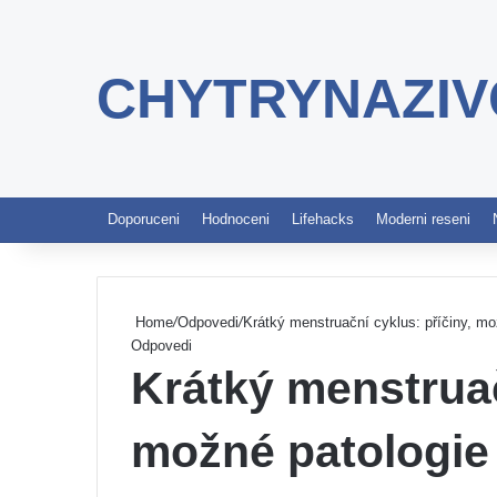
CHYTRYNAZIV
Doporuceni
Hodnoceni
Lifehacks
Moderni reseni
Home
/
Odpovedi
/
Krátký menstruační cyklus: příčiny, mo
Odpovedi
Krátký menstruač
možné patologie