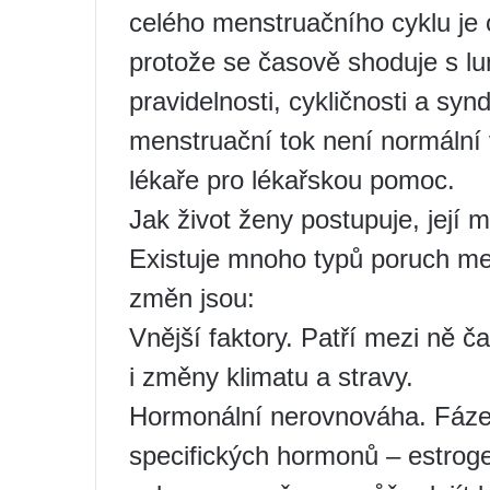
celého menstruačního cyklu je o
protože se časově shoduje s l
pravidelnosti, cykličnosti a syn
menstruační tok není normální v
lékaře pro lékařskou pomoc.
Jak život ženy postupuje, její
Existuje mnoho typů poruch me
změn jsou:
Vnější faktory. Patří mezi ně č
i změny klimatu a stravy.
Hormonální nerovnováha. Fáze 
specifických hormonů – estroge