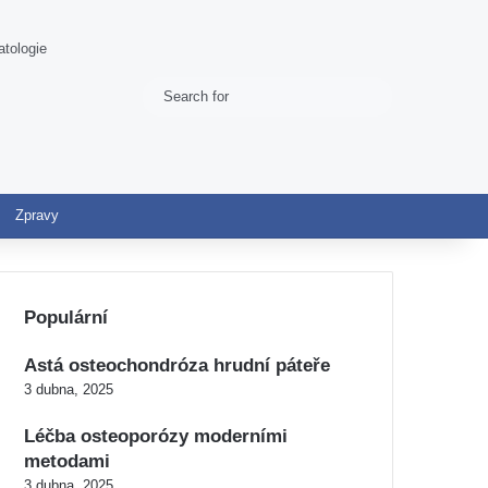
atologie
Search
Switch skin
for
Zpravy
Populární
Astá osteochondróza hrudní páteře
3 dubna, 2025
Léčba osteoporózy moderními
metodami
3 dubna, 2025