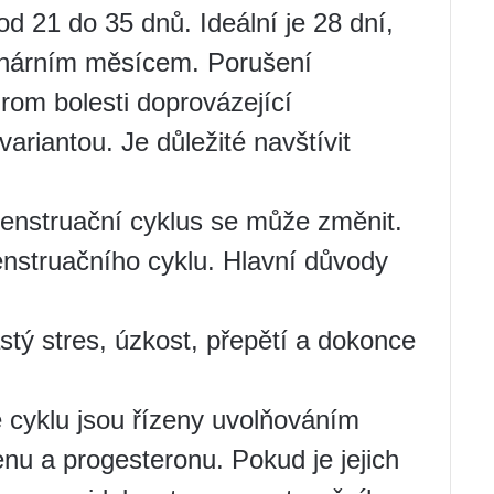
d 21 do 35 dnů. Ideální je 28 dní,
unárním měsícem. Porušení
drom bolesti doprovázející
ariantou. Je důležité navštívit
 menstruační cyklus se může změnit.
nstruačního cyklu. Hlavní důvody
astý stres, úzkost, přepětí a dokonce
cyklu jsou řízeny uvolňováním
nu a progesteronu. Pokud je jejich