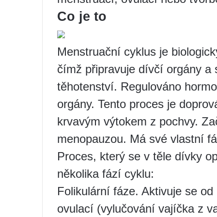
Co je to
Menstruační cyklus je biologick
čímž připravuje dívčí orgány a
těhotenství. Regulováno horm
orgány. Tento proces je dopro
krvavým výtokem z pochvy. Za
menopauzou. Má své vlastní fáz
Proces, který se v těle dívky o
několika fází cyklu:
Folikulární fáze. Aktivuje se o
ovulací (vylučování vajíčka z va