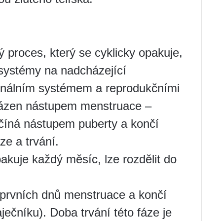
ý proces, který se cyklicky opakuje,
 systémy na nadcházející
onálním systémem a reprodukčními
vázen nástupem menstruace –
číná nástupem puberty a končí
e a trvání.
pakuje každý měsíc, lze rozdělit do
d prvních dnů menstruace a končí
ječníku). Doba trvání této fáze je