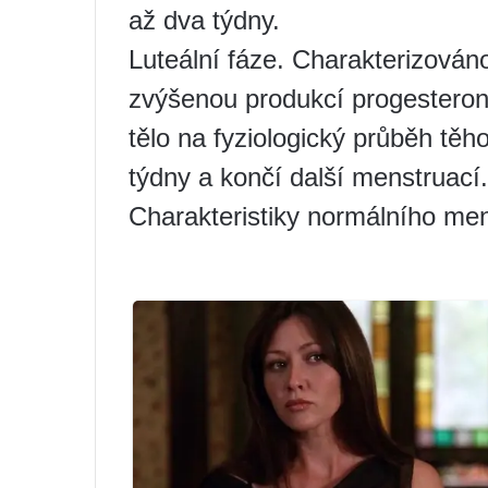
až dva týdny.
Luteální fáze. Charakterizováno
zvýšenou produkcí progesteronu.
tělo na fyziologický průběh těho
týdny a končí další menstruací.
Charakteristiky normálního men