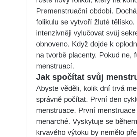
Premenstruační období. Docház
folikulu se vytvoří žluté tělísko
intenzivněji vylučovat svůj sek
obnoveno. Když dojde k oplodně
na tvorbě placenty. Pokud ne, f
menstruací.
Jak spočítat svůj menstr
Abyste věděli, kolik dní trvá me
správně počítat. První den cyk
menstruace. První menstruace 
menarché. Vyskytuje se během p
krvavého výtoku by nemělo pře