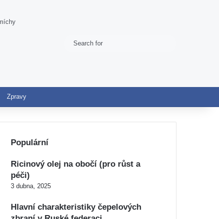
míchy
Search
Switch skin
for
Zpravy
Populární
Ricinový olej na obočí (pro růst a
péči)
3 dubna, 2025
Hlavní charakteristiky čepelových
zbraní v Ruské federaci