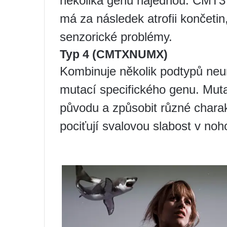
několika genů najednou. CMT3 
má za následek atrofii končetin
senzorické problémy.
Typ 4 (CMTXNUMX)
Kombinuje několik podtypů neur
mutací specifického genu. Muta
původu a způsobit různé charakt
pociťují svalovou slabost v noh