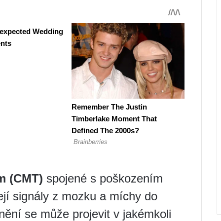
m (CMT)
spojené s poškozením
ejí signály z mozku a míchy do
ní se může projevit v jakémkoli