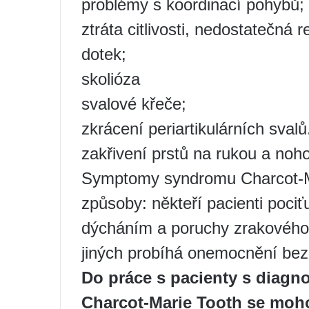
problémy s koordinací pohybů;
ztráta citlivosti, nedostatečná 
dotek;
skolióza
svalové křeče;
zkrácení periartikulárních svalů
zakřivení prstů na rukou a noh
Symptomy syndromu Charcot-Ma
způsoby: někteří pacienti poci
dýcháním a poruchy zrakového
jiných probíhá onemocnění bez
Do práce s pacienty s diag
Charcot-Marie Tooth se mohou