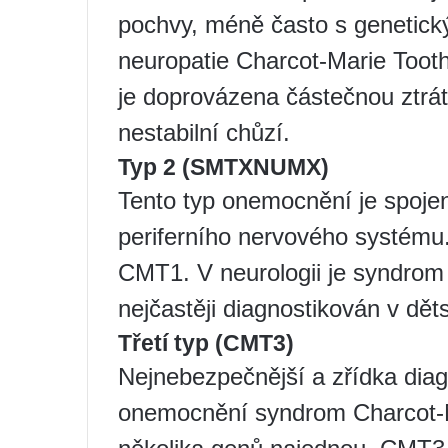
pochvy, méně často s genetick
neuropatie Charcot-Marie Tooth
je doprovázena částečnou ztráto
nestabilní chůzí.
Typ 2 (SMTXNUMX)
Tento typ onemocnění je spoje
periferního nervového systému
CMT1. V neurologii je syndrom 
nejčastěji diagnostikován v dět
Třetí typ (CMT3)
Nejnebezpečnější a zřídka dia
onemocnění syndrom Charcot-M