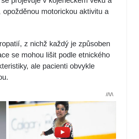
se projevuje v kojeneckém věku a
, opožděnou motorickou aktivitu a
opatií, z nichž každý je způsoben
ce se mohou lišit podle etnického
eristiky, ale pacienti obvykle
ou.