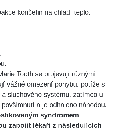
reakce končetin na chlad, teplo,
.
ou.
rie Tooth se projevují různými
ťují vážné omezení pohybu, potíže s
 a sluchového systému, zatímco u
 povšimnutí a je odhaleno náhodou.
nostikovaným syndromem
 zapojit lékaři z následujících