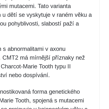
ými mutacemi. Tato varianta
 u dětí se vyskytuje v raném věku a
u pohyblivosti, slabostí paží a
n s abnormalitami v axonu
. CMT2 má mírnější příznaky než
Charcot-Marie Tooth typu II
ství nebo dospívání.
gnostikovaná forma genetického
arie Tooth, spojená s mutacemi