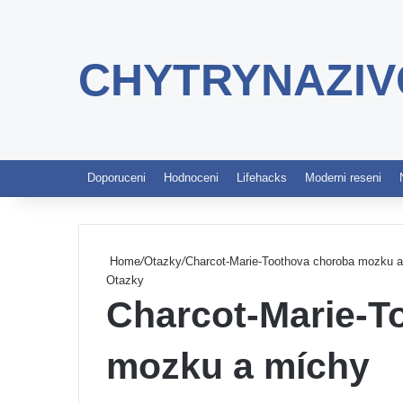
CHYTRYNAZIV
Doporuceni
Hodnoceni
Lifehacks
Moderni reseni
Home
/
Otazky
/
Charcot-Marie-Toothova choroba mozku 
Otazky
Charcot-Marie-T
mozku a míchy