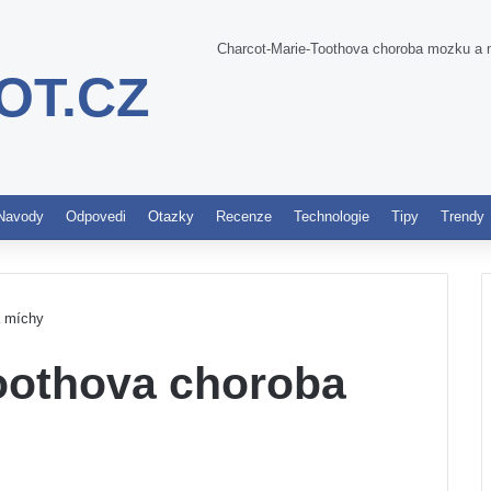
Charcot-Marie-Toothova choroba mozku a 
OT.CZ
Pinterest
Navody
Odpovedi
Otazky
Recenze
Technologie
Tipy
Trendy
a míchy
oothova choroba