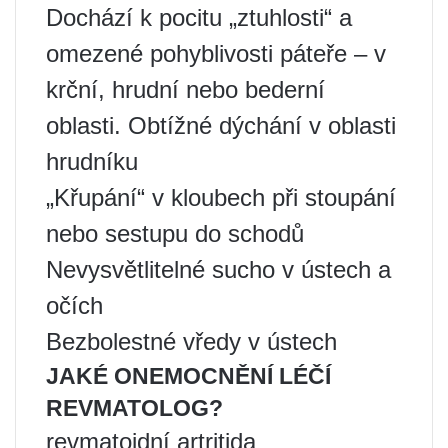
Dochází k pocitu „ztuhlosti“ a
omezené pohyblivosti páteře – v
krční, hrudní nebo bederní
oblasti. Obtížné dýchání v oblasti
hrudníku
„Křupání“ v kloubech při stoupání
nebo sestupu do schodů
Nevysvětlitelné sucho v ústech a
očích
Bezbolestné vředy v ústech
JAKÉ ONEMOCNĚNÍ LÉČÍ
REVMATOLOG?
revmatoidní artritida