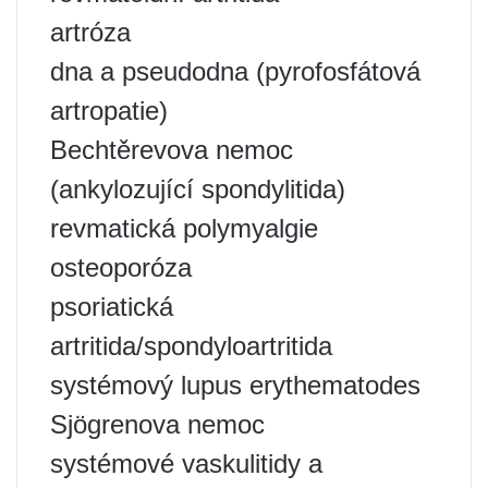
artróza
dna a pseudodna (pyrofosfátová
artropatie)
Bechtěrevova nemoc
(ankylozující spondylitida)
revmatická polymyalgie
osteoporóza
psoriatická
artritida/spondyloartritida
systémový lupus erythematodes
Sjögrenova nemoc
systémové vaskulitidy a