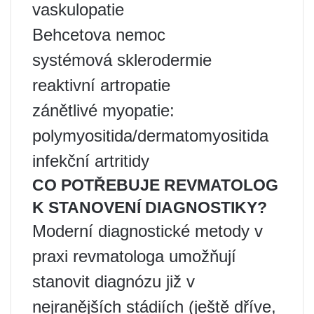
vaskulopatie
Behcetova nemoc
systémová sklerodermie
reaktivní artropatie
zánětlivé myopatie:
polymyositida/dermatomyositida
infekční artritidy
CO POTŘEBUJE REVMATOLOG
K STANOVENÍ DIAGNOSTIKY?
Moderní diagnostické metody v
praxi revmatologa umožňují
stanovit diagnózu již v
nejranějších stádiích (ještě dříve,