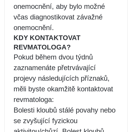
onemocnění, aby bylo možné
včas diagnostikovat závažné
onemocnění.
KDY KONTAKTOVAT
REVMATOLOGA?
Pokud během dvou týdnů
zaznamenáte přetrvávající
projevy následujících příznaků,
měli byste okamžitě kontaktovat
revmatologa:
Bolesti kloubů stálé povahy nebo
se zvyšující fyzickou
aktivitou/chůzí. Bolest kloubů,