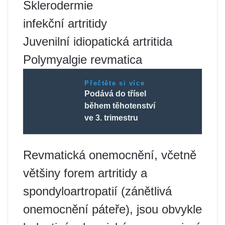
Sklerodermie
infekční artritidy
Juvenilní idiopatická artritida
Polymyalgie revmatica
Přečtěte si více
Podává do třísel
během těhotenství
ve 3. trimestru
Revmatická onemocnění, včetně
většiny forem artritidy a
spondyloartropatií (zánětlivá
onemocnění páteře), jsou obvykle