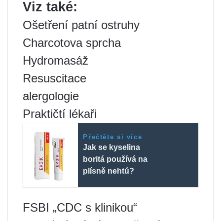
Viz také:
Ošetření patní ostruhy
Charcotova sprcha
Hydromasáž
Resuscitace
alergologie
Praktičtí lékaři
Přečtěte si více
Jak se kyselina
boritá používá na
plísně nehtů?
FSBI „CDC s klinikou“