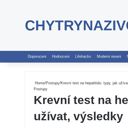
CHYTRYNAZIV
Doporuceni
Hodnoceni
Lifehacks
Moderni reseni
Home
/
Postupy
/
Krevní test na hepatitidu: typy, jak užív
Postupy
Krevní test na he
užívat, výsledky