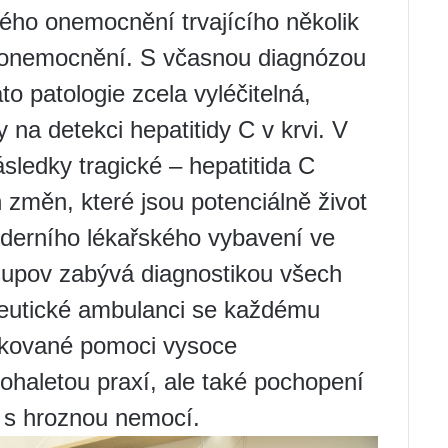
ého onemocnění trvajícího několik
í onemocnění. S včasnou diagnózou
to patologie zcela vyléčitelná,
 na detekci hepatitidy C v krvi. V
ledky tragické – hepatitida C
 změn, které jsou potenciálně život
oderního lékařského vybavení ve
upov zabývá diagnostikou všech
apeutické ambulanci se každému
fikované pomoci vysoce
ohaletou praxí, ale také pochopení
i s hroznou nemocí.