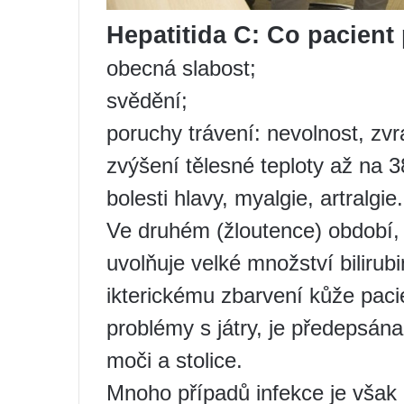
Hepatitida C: Co pacient
obecná slabost;
svědění;
poruchy trávení: nevolnost, zvr
zvýšení tělesné teploty až na 3
bolesti hlavy, myalgie, artralgie.
Ve druhém (žloutence) období, 
uvolňuje velké množství bilirub
ikterickému zbarvení kůže paci
problémy s játry, je předepsána
moči a stolice.
Mnoho případů infekce je však