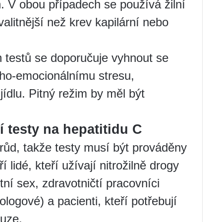
in. V obou případech se používá žilní
valitnější než krev kapilární nebo
h testů se doporučuje vyhnout se
o-emocionálnímu stresu,
ídlu. Pitný režim by měl být
ní testy na hepatitidu C
drůd, takže testy musí být prováděny
lidé, kteří užívají nitrožilně drogy
tní sex, zdravotničtí pracovníci
logové) a pacienti, kteří potřebují
fuze.