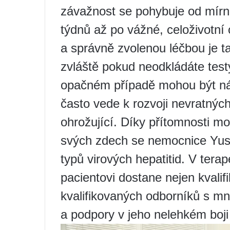
závažnost se pohybuje od mírn
týdnů až po vážné, celoživotn
a správně zvolenou léčbou je ta
zvláště pokud neodkládáte testy
opačném případě mohou být nás
často vede k rozvoji nevratných
ohrožující. Díky přítomnosti m
svých zdech se nemocnice Yus
typů virových hepatitid. V ter
pacientovi dostane nejen kvali
kvalifikovaných odborníků s mn
a podpory v jeho nelehkém boj