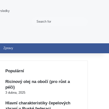
výsledky
Search
Switch skin
for
Zpravy
Populární
Ricinový olej na obočí (pro růst a
péči)
3 dubna, 2025
Hlavní charakteristiky čepelových
zbraní v Ruské federaci