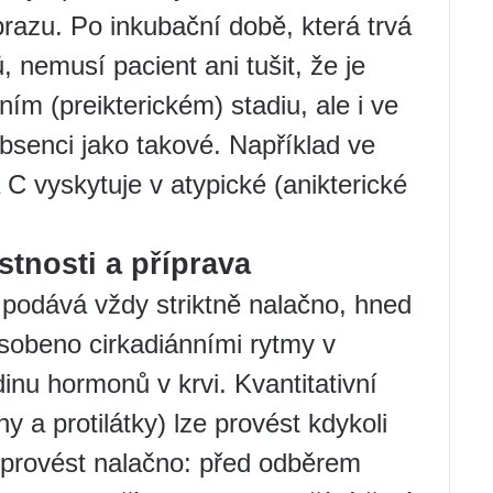
brazu. Po inkubační době, která trvá
, nemusí pacient ani tušit, že je
ím (preikterickém) stadiu, ale i ve
 absenci jako takové. Například ve
 C vyskytuje v atypické (anikterické
stnosti a příprava
podává vždy striktně nalačno, hned
sobeno cirkadiánními rytmy v
adinu hormonů v krvi. Kvantitativní
y a protilátky) lze provést kdykoli
i provést nalačno: před odběrem