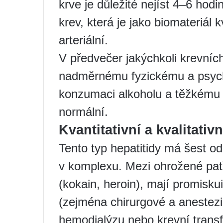
krve je důležité nejíst 4–6 hod
krev, která je jako biomateriál k
arteriální.
V předvečer jakýchkoli krevníc
nadměrnému fyzickému a psych
konzumaci alkoholu a těžkému j
normální.
Kvantitativní a kvalitativ
Tento typ hepatitidy má šest o
v komplexu. Mezi ohrožené patří 
(kokain, heroin), mají promiskui
(zejména chirurgové a anestezio
hemodialýzu nebo krevní trans