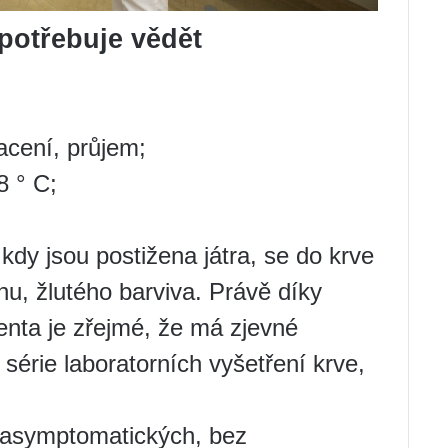
 potřebuje vědět
acení, průjem;
8 ° C;
kdy jsou postižena játra, se do krve
inu, žlutého barviva. Právě díky
enta je zřejmé, že má zjevné
 série laboratorních vyšetření krve,
 asymptomatických, bez