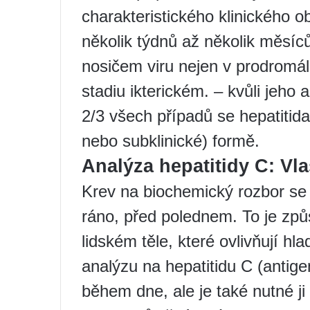
charakteristického klinického o
několik týdnů až několik měsíců
nosičem viru nejen v prodromáln
stadiu ikterickém. – kvůli jeho
2/3 všech případů se hepatitida
nebo subklinické) formě.
Analýza hepatitidy C: Vla
Krev na biochemický rozbor se 
ráno, před polednem. To je způ
lidském těle, které ovlivňují hl
analýzu na hepatitidu C (antigen
během dne, ale je také nutné j