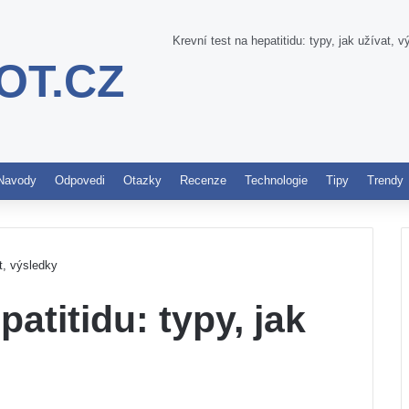
Krevní test na hepatitidu: typy, jak užívat, 
OT.CZ
Pinterest
Navody
Odpovedi
Otazky
Recenze
Technologie
Tipy
Trendy
at, výsledky
patitidu: typy, jak