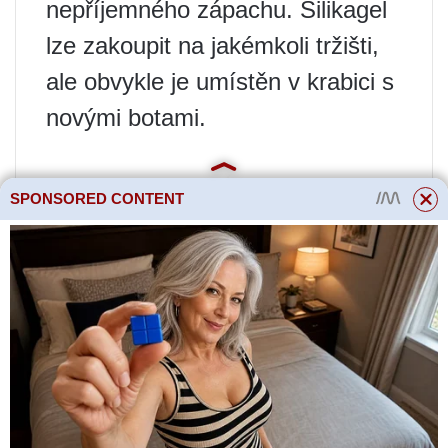
nepříjemného zápachu. Silikagel
lze zakoupit na jakémkoli tržišti,
ale obvykle je umístěn v krabici s
novými botami.
SPONSORED CONTENT
Co se dá dělat?