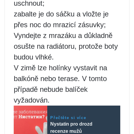
uschnout;
zabalte je do sáčku a vložte je
přes noc do mrazicí zásuvky;
Vyndejte z mrazáku a důkladně
osušte na radiátoru, protože boty
budou vlhké.
V zimě lze holínky vystavit na
balkóně nebo terase. V tomto
případě nebude balíček
vyžadován.
Přečtěte si více
Nystatin pro drozd
recenze mužů