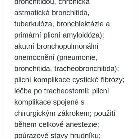
bronchitidou, chronická
astmatická bronchitida,
tuberkulóza, bronchiektázie a
primární plicní amyloidóza);
akutní bronchopulmonální
onemocnění (pneumonie,
bronchitida, tracheobronchitida);
plicní komplikace cystické fibrózy;
léčba po tracheostomii; plicní
komplikace spojené s
chirurgickým zákrokem; použití
během celkové anestezie;
poúrazové stavy hrudníku;