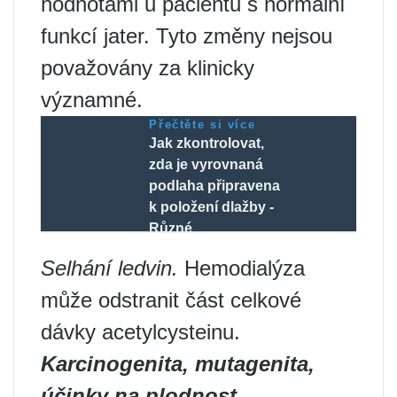
hodnotami u pacientů s normální
funkcí jater. Tyto změny nejsou
považovány za klinicky
významné.
Přečtěte si více
Jak zkontrolovat,
zda je vyrovnaná
podlaha připravena
k položení dlažby -
Různé
Selhání ledvin.
Hemodialýza
může odstranit část celkové
dávky acetylcysteinu.
Karcinogenita, mutagenita,
účinky na plodnost