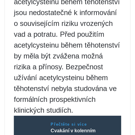
acetylcysteinu během těhotenství
jsou nedostatečné k informování
o souvisejícím riziku vrozených
vad a potratu. Před použitím
acetylcysteinu během těhotenství
by měla být zvážena možná
rizika a přínosy. Bezpečnost
užívání acetylcysteinu během
těhotenství nebyla studována ve
formálních prospektivních
klinických studiích.
Přečtěte si více
Cvakání v kolenním