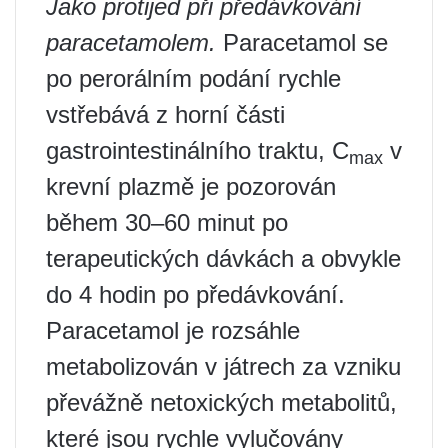
Jako protijed při předávkování
paracetamolem.
Paracetamol se
po perorálním podání rychle
vstřebává z horní části
gastrointestinálního traktu, C
v
max
krevní plazmě je pozorován
během 30–60 minut po
terapeutických dávkách a obvykle
do 4 hodin po předávkování.
Paracetamol je rozsáhle
metabolizován v játrech za vzniku
převážně netoxických metabolitů,
které jsou rychle vylučovány