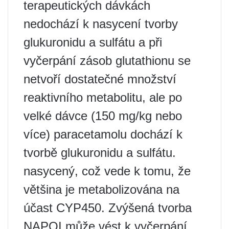
terapeutických dávkách
nedochází k nasycení tvorby
glukuronidu a sulfátu a při
vyčerpání zásob glutathionu se
netvoří dostatečné množství
reaktivního metabolitu, ale po
velké dávce (150 mg/kg nebo
více) paracetamolu dochází k
tvorbě glukuronidu a sulfátu.
nasycený, což vede k tomu, že
většina je metabolizována na
účast CYP450. Zvýšená tvorba
NAPQI může vést k vyčerpání