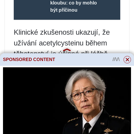
kloubu: co by mohlo
být příčinou
Klinické zkušenosti ukazují, že
užívání acetylcysteinu během
těhotenství je účinné při léčbě
SPONSORED CONTENT
předávkování paracetamolem.
Paracetamol a acetylcystein
procházejí placentou. Odložení
léčby u těhotných žen s
předávkováním paracetamolem a
potenciálně toxickými hladinami v
plazmě může zvýšit riziko