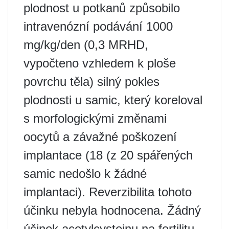
plodnost u potkanů ​​způsobilo
intravenózní podávání 1000
mg/kg/den (0,3 MRHD,
vypočteno vzhledem k ploše
povrchu těla) silný pokles
plodnosti u samic, který koreloval
s morfologickými změnami
oocytů a závažné poškození
implantace (18 (z 20 spářených
samic nedošlo k žádné
implantaci). Reverzibilita tohoto
účinku nebyla hodnocena. Žádný
účinek acetylcysteinu na fertilitu