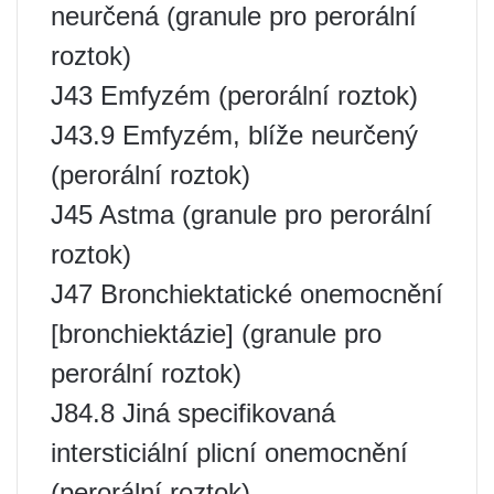
neurčená (granule pro perorální
roztok)
J43 Emfyzém (perorální roztok)
J43.9 Emfyzém, blíže neurčený
(perorální roztok)
J45 Astma (granule pro perorální
roztok)
J47 Bronchiektatické onemocnění
[bronchiektázie] (granule pro
perorální roztok)
J84.8 Jiná specifikovaná
intersticiální plicní onemocnění
(perorální roztok)