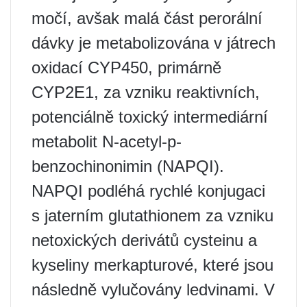
močí, avšak malá část perorální
dávky je metabolizována v játrech
oxidací CYP450, primárně
CYP2E1, za vzniku reaktivních,
potenciálně toxický intermediární
metabolit N-acetyl-p-
benzochinonimin (NAPQI).
NAPQI podléhá rychlé konjugaci
s jaterním glutathionem za vzniku
netoxických derivátů cysteinu a
kyseliny merkapturové, které jsou
následně vylučovány ledvinami. V