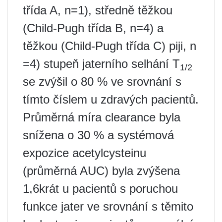
třída A, n=1), středně těžkou
(Child-Pugh třída B, n=4) a
těžkou (Child-Pugh třída C) piji, n
=4) stupeň jaterního selhání T
1/2
se zvýšil o 80 % ve srovnání s
tímto číslem u zdravých pacientů.
Průměrná míra clearance byla
snížena o 30 % a systémová
expozice acetylcysteinu
(průměrná AUC) byla zvýšena
1,6krát u pacientů s poruchou
funkce jater ve srovnání s těmito