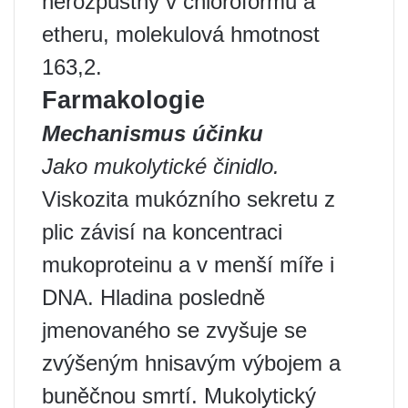
nerozpustný v chloroformu a
etheru, molekulová hmotnost
163,2.
Farmakologie
Mechanismus účinku
Jako mukolytické činidlo.
Viskozita mukózního sekretu z
plic závisí na koncentraci
mukoproteinu a v menší míře i
DNA. Hladina posledně
jmenovaného se zvyšuje se
zvýšeným hnisavým výbojem a
buněčnou smrtí. Mukolytický