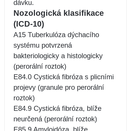
dávku.
Nozologická klasifikace
(ICD-10)
A15 Tuberkulóza dýchacího
systému potvrzená
bakteriologicky a histologicky
(perorální roztok)
E84.0 Cystická fibróza s plicními
projevy (granule pro perorální
roztok)
E84.9 Cystická fibróza, blíže
neurčená (perorální roztok)
E85.9 Amyloidóza, blíže