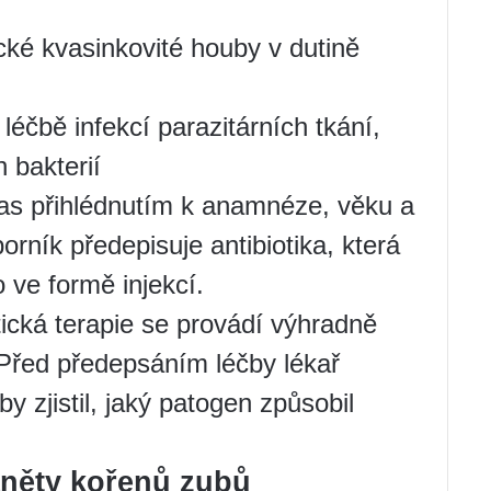
ické kvasinkovité houby v dutině
 léčbě infekcí parazitárních tkání,
 bakterií
as přihlédnutím k anamnéze, věku a
borník předepisuje antibiotika, která
 ve formě injekcí.
otická terapie se provádí výhradně
Před předepsáním léčby lékař
 zjistil, jaký patogen způsobil
áněty kořenů zubů