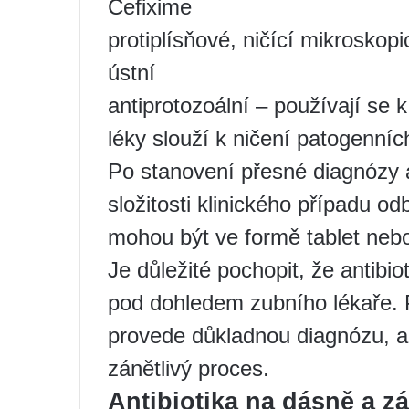
Cefixime
protiplísňové, ničící mikroskop
ústní
antiprotozoální – používají se k
léky slouží k ničení patogenních
Po stanovení přesné diagnózy 
složitosti klinického případu od
mohou být ve formě tablet nebo
Je důležité pochopit, že antibi
pod dohledem zubního lékaře. 
provede důkladnou diagnózu, aby
zánětlivý proces.
Antibiotika na dásně a z