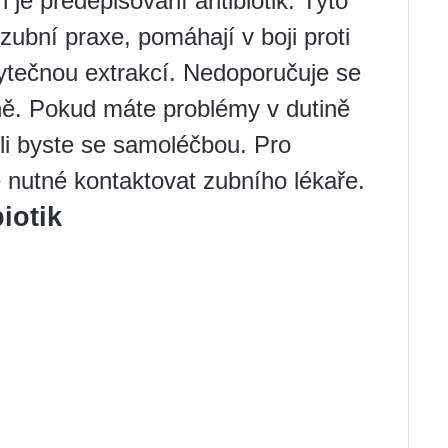
 je předepisování antibiotik. Tyto
zubní praxe, pomáhají v boji proti
ytečnou extrakcí. Nedoporučuje se
ně. Pokud máte problémy v dutině
ěli byste se samoléčbou. Pro
e nutné kontaktovat zubního lékaře.
iotik