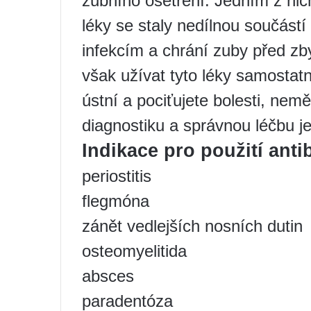
zubního ošetření. Jedním z nich
léky se staly nedílnou součástí 
infekcím a chrání zuby před zb
však užívat tyto léky samostat
ústní a pociťujete bolesti, nem
diagnostiku a správnou léčbu j
Indikace pro použití antib
periostitis
flegmóna
zánět vedlejších nosních dutin
osteomyelitida
absces
paradentóza