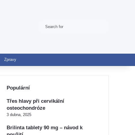
Search
Switch skin
for
Zpravy
Populární
Třes hlavy při cervikální
osteochondróze
3 dubna, 2025
Brilinta tablety 90 mg – návod k
použití