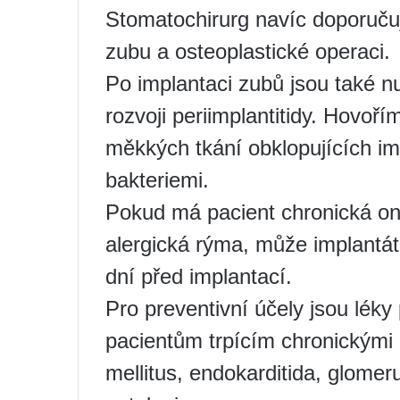
Stomatochirurg navíc doporučuje
zubu a osteoplastické operaci.
Po implantaci zubů jsou také nu
rozvoji periimplantitidy. Hovoř
měkkých tkání obklopujících i
bakteriemi.
Pokud má pacient chronická one
alergická rýma, může implantát
dní před implantací.
Pro preventivní účely jsou lék
pacientům trpícím chronickými
mellitus, endokarditida, glomeru