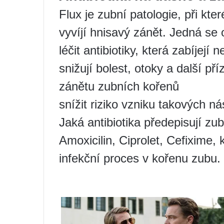
Flux je zubní patologie, při kt
vyvíjí hnisavý zánět. Jedná se 
léčit antibiotiky, která zabíjejí 
snižují bolest, otoky a další p
zánětu zubních kořenů
snížit riziko vzniku takových n
Jaká antibiotika předepisují zub
Amoxicilin, Ciprolet, Cefixime, 
infekční proces v kořenu zubu.