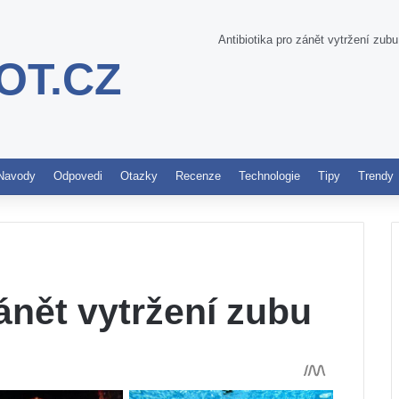
Antibiotika pro zánět vytržení zubu
OT.CZ
Pinterest
Navody
Odpovedi
Otazky
Recenze
Technologie
Tipy
Trendy
zánět vytržení zubu