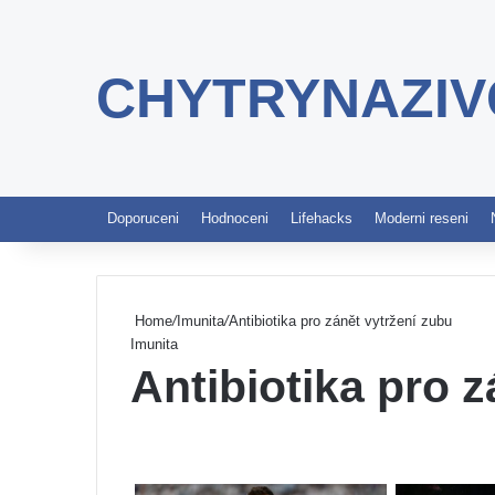
CHYTRYNAZIV
Doporuceni
Hodnoceni
Lifehacks
Moderni reseni
Home
/
Imunita
/
Antibiotika pro zánět vytržení zubu
Imunita
Antibiotika pro 