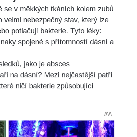
eré se v měkkých tkáních kolem zubů
o velmi nebezpečný stav, který lze
nebo potlačují bakterie. Tyto léky:
říznaky spojené s přítomností dásní a
ásledků, jako je absces
aři na dásní? Mezi nejčastější patří
které ničí bakterie způsobující