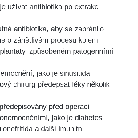
 užívat antibiotika po extrakci
tná antibiotika, aby se zabránilo
íme o zánětlivém procesu kolem
mplantáty, způsobeném patogenními
mocnění, jako je sinusitida,
ový chirurg předepsat léky několik
y předepisovány před operací
 onemocněními, jako je diabetes
lonefritida a další imunitní