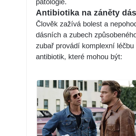
patologie.
Antibiotika na záněty dá
Člověk zažívá bolest a nepoho
dásních a zubech způsobeného 
zubař provádí komplexní léčbu
antibiotik, které mohou být: