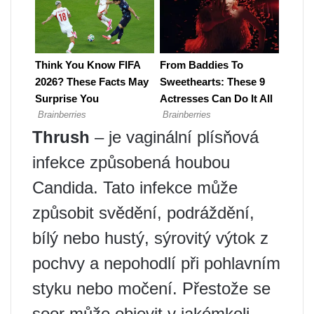
Thrush
– je vaginální plísňová
infekce způsobená houbou
Candida. Tato infekce může
způsobit svědění, podráždění,
bílý nebo hustý, sýrovitý výtok z
pochvy a nepohodlí při pohlavním
styku nebo močení. Přestože se
soor může objevit v jakémkoli