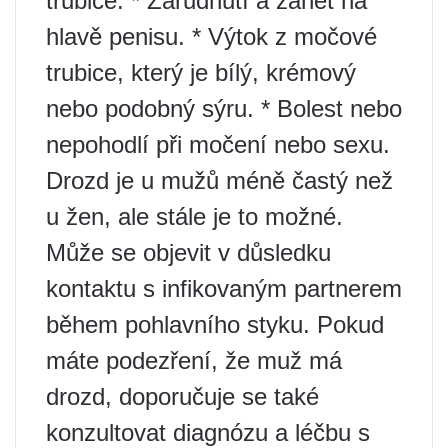
trubice. * Zarudnutí a zánět na
hlavě penisu. * Výtok z močové
trubice, který je bílý, krémový
nebo podobný sýru. * Bolest nebo
nepohodlí při močení nebo sexu.
Drozd je u mužů méně častý než
u žen, ale stále je to možné.
Může se objevit v důsledku
kontaktu s infikovaným partnerem
během pohlavního styku. Pokud
máte podezření, že muž má
drozd, doporučuje se také
konzultovat diagnózu a léčbu s