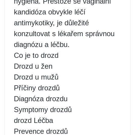
hygiena. Přestože se vaginální
kandidóza obvykle léčí
antimykotiky, je důležité
konzultovat s lékařem správnou
diagnózu a léčbu.
Co je to drozd
Drozd u žen
Drozd u mužů
Příčiny drozdů
Diagnóza drozdu
Symptomy drozdů
drozd Léčba
Prevence drozdů