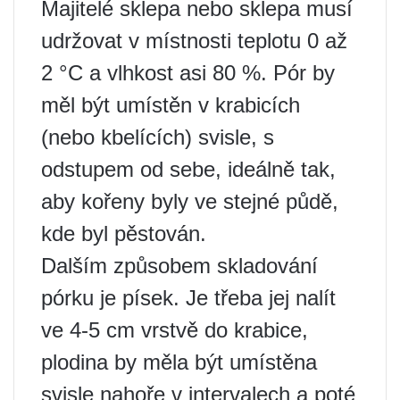
Majitelé sklepa nebo sklepa musí
udržovat v místnosti teplotu 0 až
2 °C a vlhkost asi 80 %. Pór by
měl být umístěn v krabicích
(nebo kbelících) svisle, s
odstupem od sebe, ideálně tak,
aby kořeny byly ve stejné půdě,
kde byl pěstován.
Dalším způsobem skladování
pórku je písek. Je třeba jej nalít
ve 4-5 cm vrstvě do krabice,
plodina by měla být umístěna
svisle nahoře v intervalech a poté