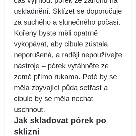
čas vyjmout pórek ze záhonu na
uskladnění. Sklízet se doporučuje
za suchého a slunečného počasí.
Kořeny byste měli opatrně
vykopávat, aby cibule zůstala
neporušená, a raději nepoužívejte
nástroje – pórek vytáhněte ze
země přímo rukama. Poté by se
měla zbývající půda setřást a
cibule by se měla nechat
uschnout.
Jak skladovat pórek po
sklizni