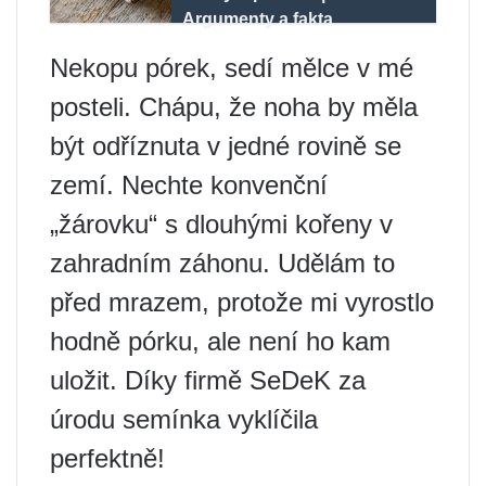
Argumenty a fakta
Nekopu pórek, sedí mělce v mé
posteli. Chápu, že noha by měla
být odříznuta v jedné rovině se
zemí. Nechte konvenční
„žárovku“ s dlouhými kořeny v
zahradním záhonu. Udělám to
před mrazem, protože mi vyrostlo
hodně pórku, ale není ho kam
uložit. Díky firmě SeDeK za
úrodu semínka vyklíčila
perfektně!