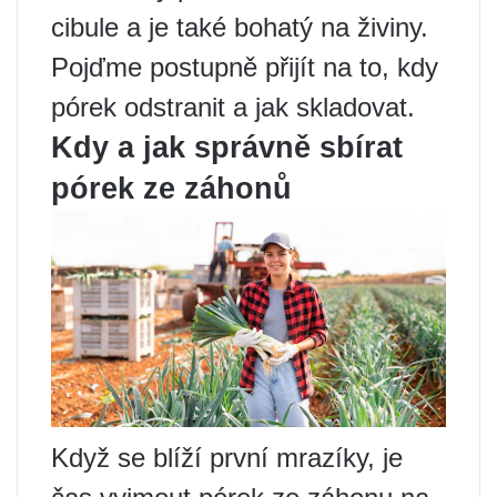
cibule a je také bohatý na živiny.
Pojďme postupně přijít na to, kdy
pórek odstranit a jak skladovat.
Kdy a jak správně sbírat
pórek ze záhonů
Když se blíží první mrazíky, je