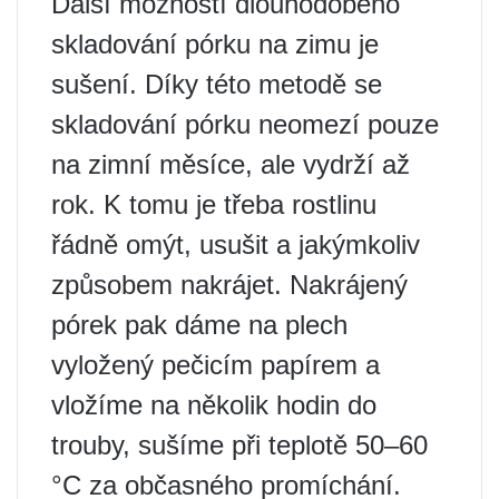
Další možností dlouhodobého
skladování pórku na zimu je
sušení. Díky této metodě se
skladování pórku neomezí pouze
na zimní měsíce, ale vydrží až
rok. K tomu je třeba rostlinu
řádně omýt, usušit a jakýmkoliv
způsobem nakrájet. Nakrájený
pórek pak dáme na plech
vyložený pečicím papírem a
vložíme na několik hodin do
trouby, sušíme při teplotě 50–60
°C za občasného promíchání.