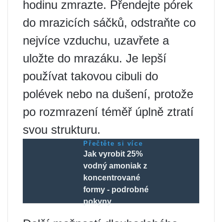
hodinu zmrazte. Přendejte pórek
do mrazicích sáčků, odstraňte co
nejvíce vzduchu, uzavřete a
uložte do mrazáku. Je lepší
používat takovou cibuli do
polévek nebo na dušení, protože
po rozmrazení téměř úplně ztratí
svou strukturu.
Přečtěte si více
Jak vyrobit 25%
vodný amoniak z
koncentrované
formy - podrobné
pokyny