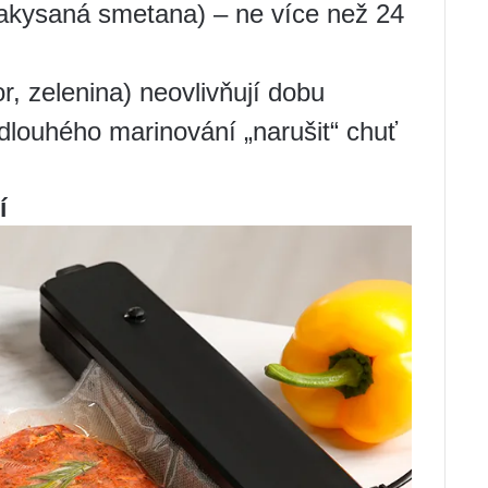
 zakysaná smetana) – ne více než 24
r, zelenina) neovlivňují dobu
louhého marinování „narušit“ chuť
í