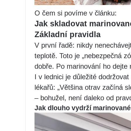
O čem si povíme v článku:
Jak skladovat marinovan
Základní pravidla
V první řadě: nikdy nenecháve
teplotě. Toto je „nebezpečná zó
dobře. Po marinování ho dejte 
I v lednici je důležité dodržova
lékařů: „Většina otrav začíná s
– bohužel, není daleko od prav
Jak dlouho vydrží marinované