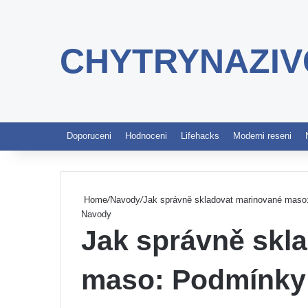
CHYTRYNAZIV
Doporuceni
Hodnoceni
Lifehacks
Moderni reseni
Home
/
Navody
/
Jak správně skladovat marinované maso:
Navody
Jak správně skl
maso: Podmínky a