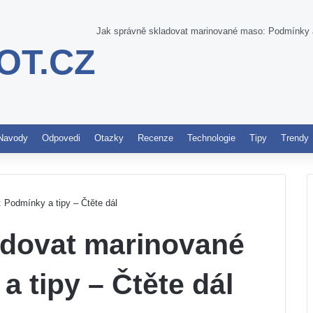
Jak správně skladovat marinované maso: Podmínky a 
OT.CZ
Pinterest
Navody
Odpovedi
Otazky
Recenze
Technologie
Tipy
Trendy
 Podmínky a tipy – Čtěte dál
adovat marinované
 tipy – Čtěte dál