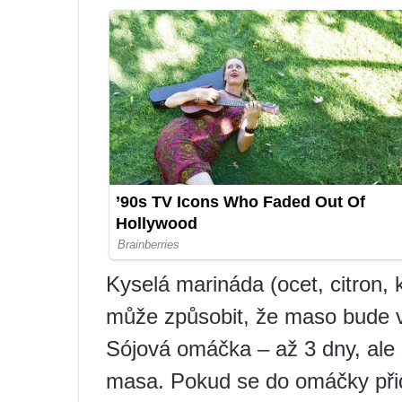
Kyselá marináda (ocet, citron, k
může způsobit, že maso bude v
Sójová omáčka – až 3 dny, ale 
masa. Pokud se do omáčky přid