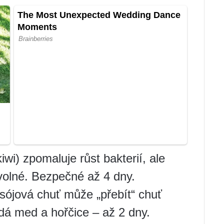
iwi) zpomaluje růst bakterií, ale
olné. Bezpečné až 4 dny.
sójová chuť může „přebít“ chuť
á med a hořčice – až 2 dny.