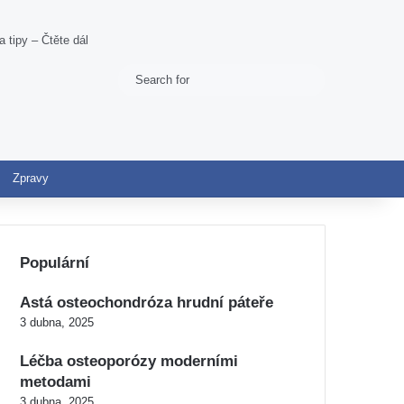
tipy – Čtěte dál
Search
Switch skin
for
Zpravy
Populární
Astá osteochondróza hrudní páteře
3 dubna, 2025
Léčba osteoporózy moderními
metodami
3 dubna, 2025