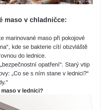
é maso v chladničce:
jte marinované maso při pokojové
na“, kde se bakterie cítí obzvláště
rovnou do lednice.
t „bezpečnostní opatření“. Starý vtip
lovy: „Co se s ním stane v lednici?“
dy.“
 maso v lednici?