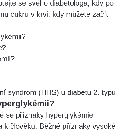
ptejte se svého diabetologa, kdy po
nu cukru v krvi, kdy můžete začít
lykémii?
e?
émii?
í syndrom (HHS) u diabetu 2. typu
hyperglykémii?
eré se příznaky hyperglykémie
ka k člověku. Běžné příznaky vysoké