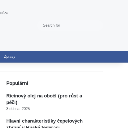
idóza
Search
Switch skin
for
Zpravy
Populární
Ricinový olej na obočí (pro růst a
péči)
3 dubna, 2025
Hlavní charakteristiky čepelových
zbraní v Ruské federaci