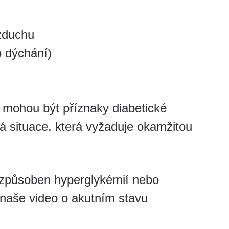
zduchu
 dýchání)
 mohou být příznaky diabetické
á situace, která vyžaduje okamžitou
tav způsoben hyperglykémií nebo
 naše video o akutním stavu