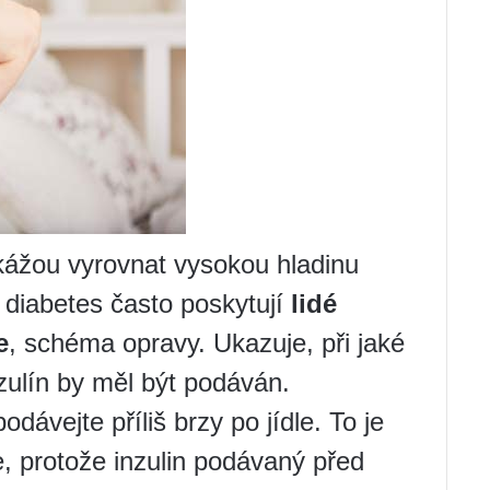
kážou vyrovnat vysokou hladinu
 diabetes často poskytují
lidé
e
, schéma opravy. Ukazuje, při jaké
nzulín by měl být podáván.
dávejte příliš brzy po jídle. To je
, protože inzulin podávaný před