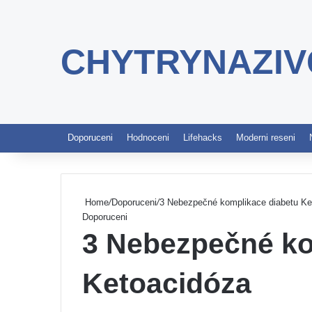
CHYTRYNAZIV
Doporuceni
Hodnoceni
Lifehacks
Moderni reseni
Home
/
Doporuceni
/
3 Nebezpečné komplikace diabetu Ke
Doporuceni
3 Nebezpečné ko
Ketoacidóza