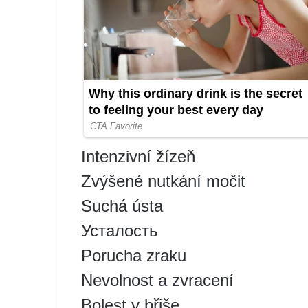
Intenzivní žízeň
Zvýšené nutkání močit
Suchá ústa
Усталость
Porucha zraku
Nevolnost a zvracení
Bolest v břiše