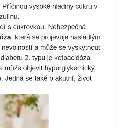
. Příčinou vysoké hladiny cukru v
zulínu.
lidí s cukrovkou. Nebezpečná
dóza
, která se projevuje nasládlým
nevolností a může se vyskytnout
diabetu 2. typu je ketoacidóza
e může objevit hyperglykemický
 Jedná se také o akutní, život