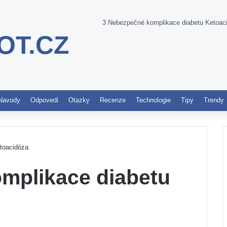
3 Nebezpečné komplikace diabetu Ketoac
OT.CZ
Pinterest
Navody
Odpovedi
Otazky
Recenze
Technologie
Tipy
Trendy
toacidóza
mplikace diabetu