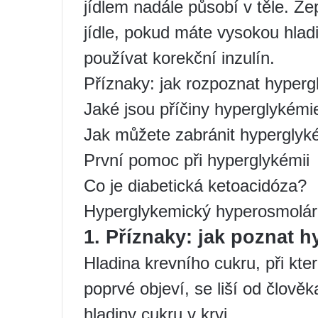
jídlem nadále působí v těle. Ze
jídle, pokud máte vysokou hladi
používat korekční inzulín.
Příznaky: jak rozpoznat hyperg
Jaké jsou příčiny hyperglykémi
Jak můžete zabránit hyperglyk
První pomoc při hyperglykémii
Co je diabetická ketoacidóza?
Hyperglykemický hyperosmolárn
1. Příznaky: jak poznat 
Hladina krevního cukru, při kt
poprvé objeví, se liší od člově
hladiny cukru v krvi