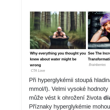
Při hyperglykémii stoupá hladin
mmol/l). Velmi vysoké hodnoty 
může vést k ohrožení života
di
Příznaky hyperglykémie moho