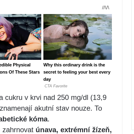
a cukru v krvi nad 250 mg/dl (13,9
znamenají akutní stav nouze. To
abetické kóma
.
u zahrnovat
únava, extrémní žízeň,