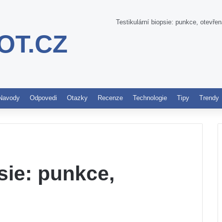
Testikulární biopsie: punkce, otevře
OT.CZ
Pinterest
Navody
Odpovedi
Otazky
Recenze
Technologie
Tipy
Trendy
sie: punkce,