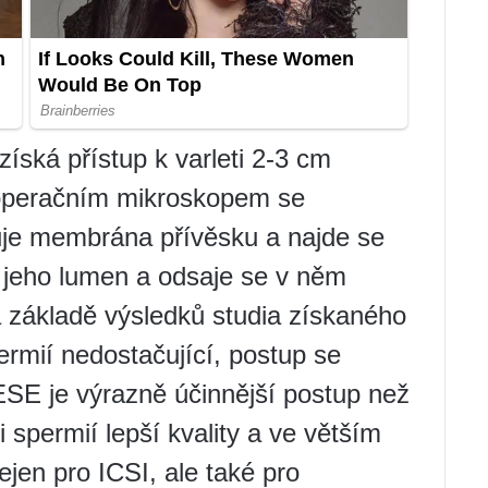
získá přístup k varleti 2-3 cm
operačním mikroskopem se
uje membrána přívěsku a najde se
e jeho lumen a odsaje se v něm
 základě výsledků studia získaného
ermií nedostačující, postup se
ESE je výrazně účinnější postup než
spermií lepší kvality a ve větším
jen pro ICSI, ale také pro