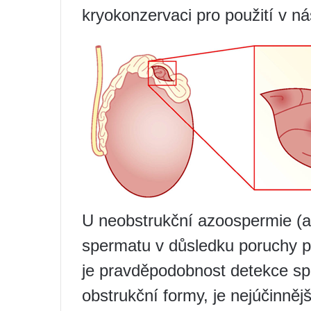
kryokonzervaci pro použití v n
U neobstrukční azoospermie (
spermatu v důsledku poruchy pr
je pravděpodobnost detekce spe
obstrukční formy, je nejúčinně