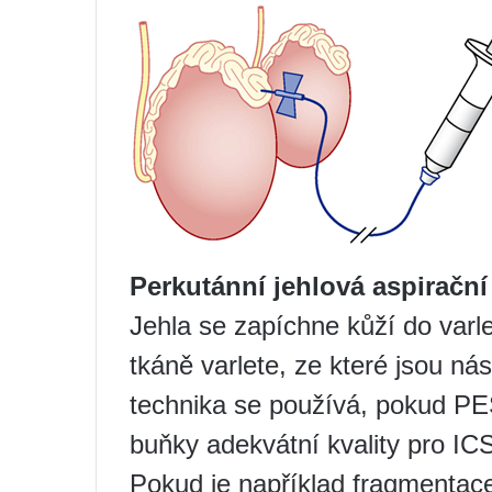
Perkutánní jehlová aspirační 
Jehla se zapíchne kůží do varle
tkáně varlete, ze které jsou n
technika se používá, pokud P
buňky adekvátní kvality pro ICS
Pokud je například fragmentace