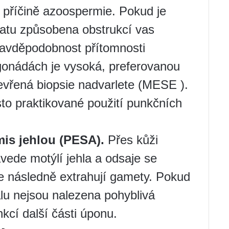
 příčině azoospermie. Pokud je
atu způsobena obstrukcí vas
ravděpodobnost přítomnosti
onádách je vysoká, preferovanou
evřená biopsie nadvarlete (MESE ).
sto praktikované použití punkčních
mis jehlou (PESA).
Přes kůži
vede motýlí jehla a odsaje se
se následně extrahují gamety. Pokud
álu nejsou nalezena pohyblivá
kcí další části úponu.