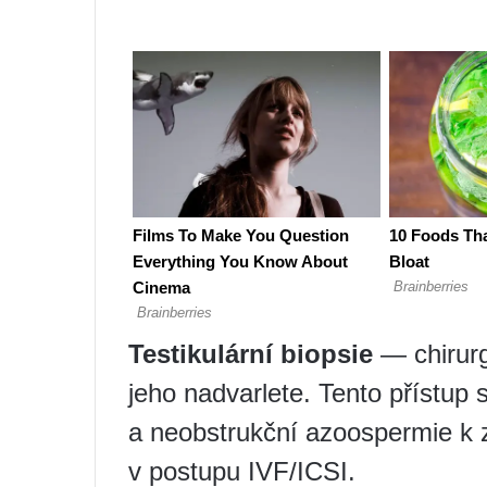
Testikulární biopsie
— chirurg
jeho nadvarlete. Tento přístup
a neobstrukční azoospermie k z
v postupu IVF/ICSI.