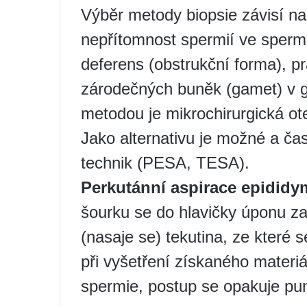
Výběr metody biopsie závisí na
nepřítomnost spermií ve sperm
deferens (obstrukční forma), p
zárodečných buněk (gamet) v g
metodou je mikrochirurgická ot
Jako alternativu je možné a ča
technik (PESA, TESA).
Perkutánní aspirace epididy
šourku se do hlavičky úponu za
(nasaje se) tekutina, ze které 
při vyšetření získaného materi
spermie, postup se opakuje pun