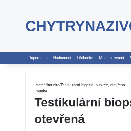
CHYTRYNAZIV
Doporuceni
Hodnoceni
Lifehacks
Moderni reseni
Home
/
Imunita
/
Testikulární biopsie: punkce, otevřená
Imunita
Testikulární biop
otevřená