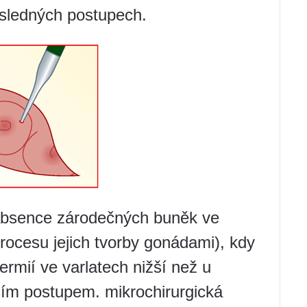
ásledných postupech.
absence zárodečných buněk ve
ocesu jejich tvorby gonádami), kdy
rmií ve varlatech nižší než u
jším postupem. mikrochirurgická