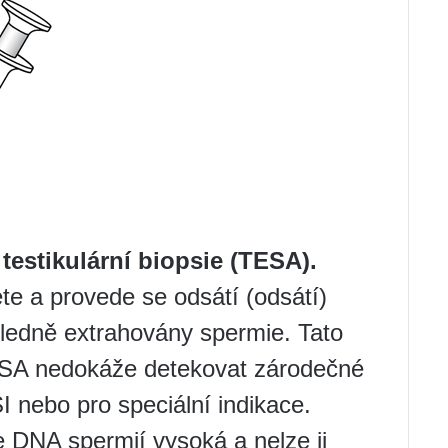
testikulární biopsie (TESA).
te a provede se odsátí (odsátí)
ásledně extrahovány spermie. Tato
ESA nedokáže detekovat zárodečné
I nebo pro speciální indikace.
 DNA spermií vysoká a nelze ji