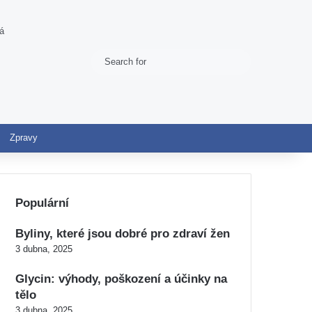
ná
Search
Switch skin
for
Zpravy
Populární
Byliny, které jsou dobré pro zdraví žen
3 dubna, 2025
Glycin: výhody, poškození a účinky na
tělo
3 dubna, 2025