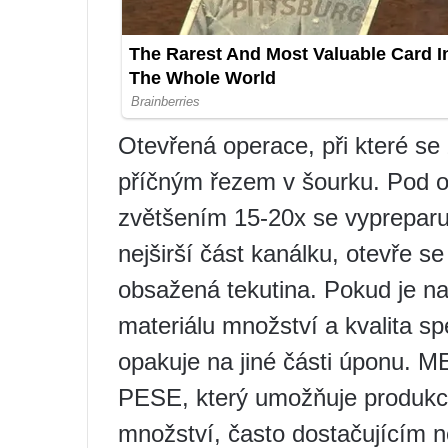
Otevřená operace, při které se 
příčným řezem v šourku. Pod 
zvětšením 15-20x se vyprepar
nejširší část kanálku, otevře s
obsažená tekutina. Pokud je na
materiálu množství a kvalita sp
opakuje na jiné části úponu. M
PESE, který umožňuje produkci 
množství, často dostačujícím ne