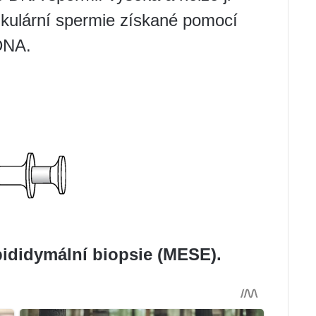
stikulární spermie získané pomocí
DNA.
pididymální biopsie (MESE).