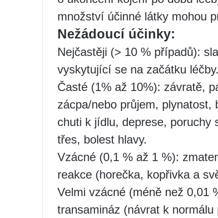
množství účinné látky mohou p
Nežádoucí účinky:
Nejčastěji (> 10 % případů): sl
vyskytující se na začátku léčby
Časté (1% až 10%): závratě, pá
zácpa/nebo průjem, plynatost, b
chuti k jídlu, deprese, poruchy
třes, bolest hlavy.
Vzácné (0,1 % až 1 %): zmateno
reakce (horečka, kopřivka a sv
Velmi vzácné (méně než 0,01 %)
transamináz (návrat k normálu 