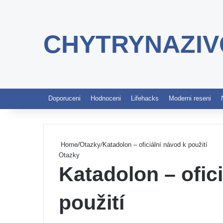
CHYTRYNAZIV
Doporuceni
Hodnoceni
Lifehacks
Moderni reseni
Home
/
Otazky
/
Katadolon – oficiální návod k použití
Otazky
Katadolon – ofic
použití