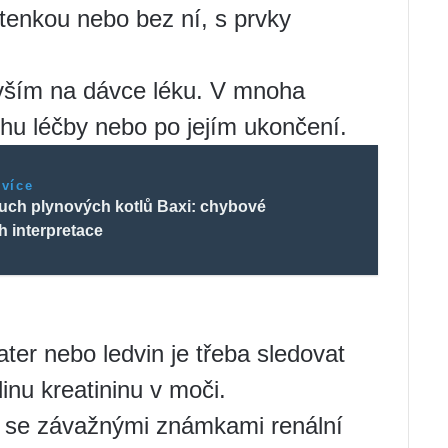
utenkou nebo bez ní, s prvky
vším na dávce léku. V mnoha
hu léčby nebo po jejím ukončení.
 více
uch plynových kotlů Baxi: chybové
ch interpretace
ter nebo ledvin je třeba sledovat
inu kreatininu v moči.
bo se závažnými známkami renální