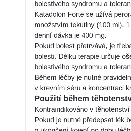
bolestivého syndromu a toleran
Katadolon Forte se užívá pero
množstvím tekutiny (100 ml), 1
denní dávka je 400 mg.
Pokud bolest přetrvává, je třeba
bolesti. Délku terapie určuje oš
bolestivého syndromu a toleran
Během léčby je nutné pravideln
v krevním séru a koncentraci kr
Použití během těhotenství
Kontraindikováno v těhotenství 
Pokud je nutné předepsat lék b
o ukončení kojení po dobu léčb