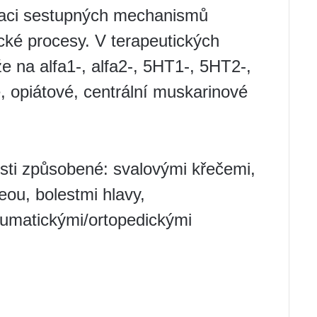
ivaci sestupných mechanismů
cké procesy. V terapeutických
že na alfa1-, alfa2-, 5HT1-, 5HT2-,
 opiátové, centrální muskarinové
esti způsobené: svalovými křečemi,
ou, bolestmi hlavy,
aumatickými/ortopedickými