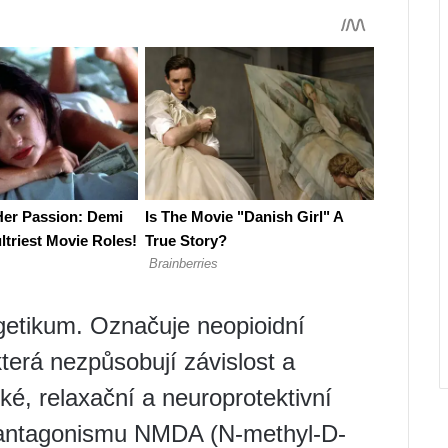
getikum. Označuje neopioidní
která nezpůsobují závislost a
cké, relaxační a neuroprotektivní
 antagonismu NMDA (N-methyl-D-