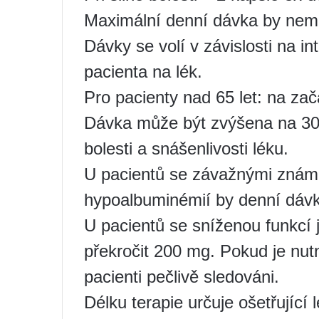
Maximální denní dávka by nemě
Dávky se volí v závislosti na inte
pacienta na lék.
Pro pacienty nad 65 let: na zač
Dávka může být zvýšena na 300 
bolesti a snášenlivosti léku.
U pacientů se závažnými známk
hypoalbuminémií by denní dávk
U pacientů se sníženou funkcí 
překročit 200 mg. Pokud je nut
pacienti pečlivě sledováni.
Délku terapie určuje ošetřující