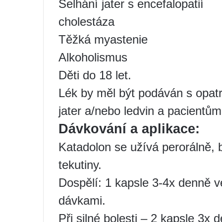
Selhání jater s encefalopatií
cholestáza
Těžká myastenie
Alkoholismus
Děti do 18 let.
Lék by měl být podáván s opat
jater a/nebo ledvin a pacientům
Dávkování a aplikace:
Katadolon se užívá perorálně,
tekutiny.
Dospělí: 1 kapsle 3-4x denně v
dávkami.
Při silné bolesti – 2 kapsle 3x 