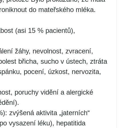
roniknout do mateřského mléka.
abost (asi 15 % pacientů),
.
lení žáhy, nevolnost, zvracení,
olest břicha, sucho v ústech, ztráta
 spánku, pocení, úzkost, nervozita,
st, poruchy vidění a alergické
ědění).
: zvýšená aktivita „jaterních“
po vysazení léku), hepatitida