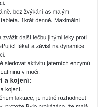
ci.
rálně, bez žvýkání as malým
 tableta. 1krát denně. Maximální
 zvážit další léčbu jinými léky proti
etřující lékař a závisí na dynamice
ci.
ě sledovat aktivitu jaterních enzymů
eatininu v moči.
 a kojení:
a kojení.
ěhem laktace, je nutné rozhodnout
y, protože Bylo prokázáno, že malá