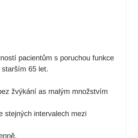
rností pacientům s poruchou funkce
 starším 65 let.
 bez žvýkání as malým množstvím
e stejných intervalech mezi
denně.