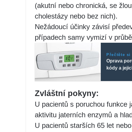
(akutní nebo chronická, se žlo
cholestázy nebo bez nich).
Nežádoucí účinky závisí přede
případech samy vymizí v průbě
Přečtěte si
Oprava por
kódy a jeji
Zvláštní pokyny:
U pacientů s poruchou funkce ja
aktivitu jaterních enzymů a hlad
U pacientů starších 65 let ne