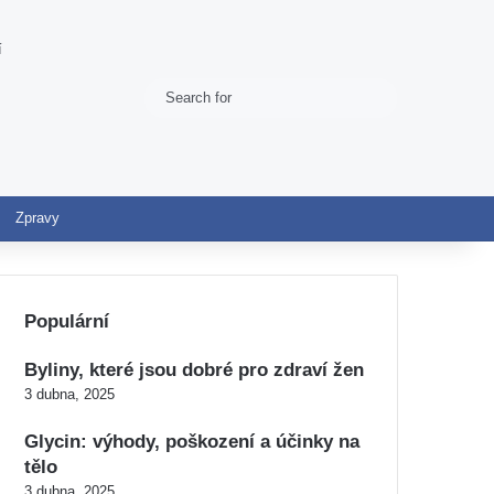
í
Search
Switch skin
for
Zpravy
Populární
Byliny, které jsou dobré pro zdraví žen
3 dubna, 2025
Glycin: výhody, poškození a účinky na
tělo
3 dubna, 2025