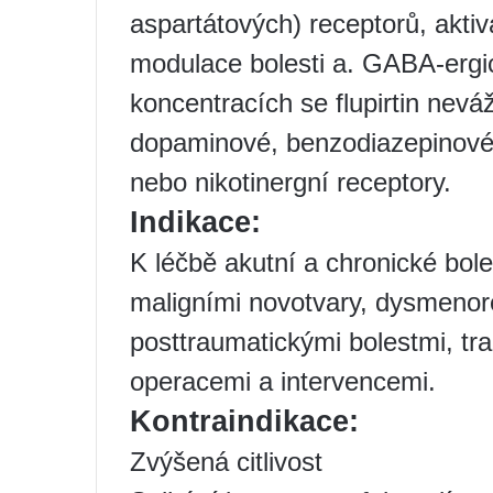
aspartátových) receptorů, akt
modulace bolesti a. GABA-ergi
koncentracích se flupirtin nevá
dopaminové, benzodiazepinové,
nebo nikotinergní receptory.
Indikace:
K léčbě akutní a chronické bol
maligními novotvary, dysmenore
posttraumatickými bolestmi, tr
operacemi a intervencemi.
Kontraindikace:
Zvýšená citlivost