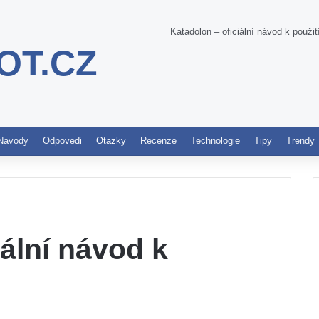
Katadolon – oficiální návod k použit
OT.CZ
Pinterest
Navody
Odpovedi
Otazky
Recenze
Technologie
Tipy
Trendy
iální návod k