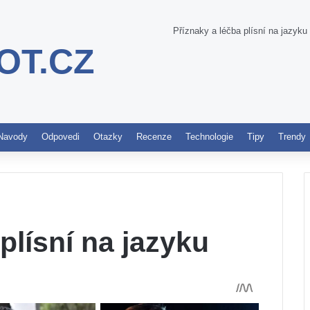
Příznaky a léčba plísní na jazyku
OT.CZ
Pinterest
Navody
Odpovedi
Otazky
Recenze
Technologie
Tipy
Trendy
plísní na jazyku