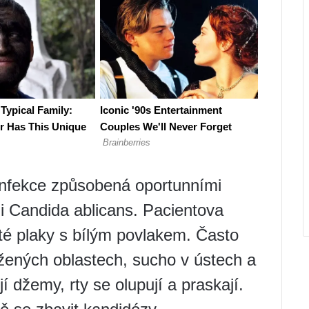
 infekce způsobená oportunními
 Candida ablicans. Pacientova
sté plaky s bílým povlakem. Často
tižených oblastech, sucho v ústech a
jí džemy, rty se olupují a praskají.