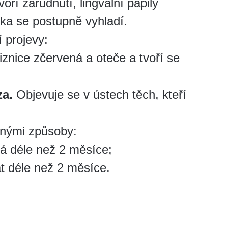
oří zarudnutí, lingvální papily
yka se postupně vyhladí.
 projevy:
iznice zčervená a oteče a tvoří se
za.
Objevuje se v ústech těch, kteří
znými způsoby:
á déle než 2 měsíce;
t déle než 2 měsíce.