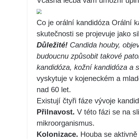
Včasná léčba vám umožní úplně
Co je orální kandidóza Orální k
skutečnosti se projevuje jako si
Důležité!
Candida houby, objev
budoucnu způsobit takové patol
kandidóza, kožní kandidóza a 
vyskytuje v kojeneckém a mladé
nad 60 let.
Existují čtyři fáze vývoje kandi
Přilnavost.
V této fázi se na sl
mikroorganismus.
Kolonizace.
Houba se aktivně 