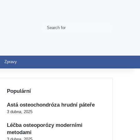
Search
Switch skin
for
Zpravy
Populární
Astá osteochondróza hrudní páteře
3 dubna, 2025
Léčba osteoporózy moderními
metodami
3 dubna, 2025