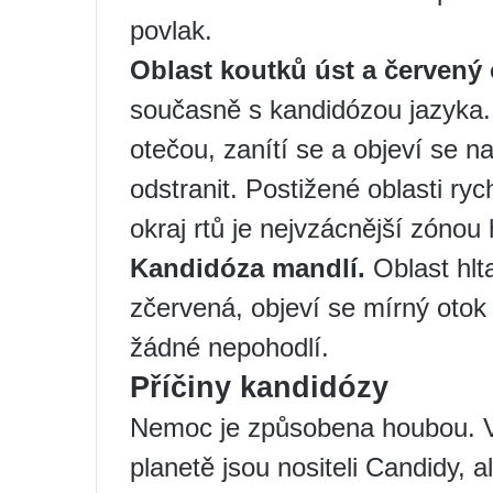
povlak.
Oblast koutků úst a červený o
současně s kandidózou jazyka. 
otečou, zanítí se a objeví se na
odstranit. Postižené oblasti ryc
okraj rtů je nejvzácnější zónou
Kandidóza mandlí.
Oblast hlt
zčervená, objeví se mírný otok a
žádné nepohodlí.
Příčiny kandidózy
Nemoc je způsobena houbou. Ví
planetě jsou nositeli Candidy, 