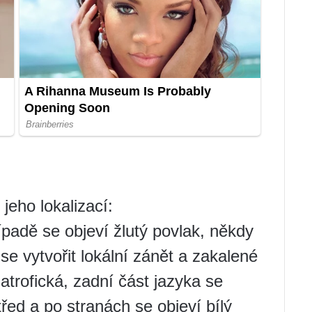
jeho lokalizací:
padě se objeví žlutý povlak, někdy
e vytvořit lokální zánět a zakalené
 atrofická, zadní část jazyka se
řed a po stranách se objeví bílý