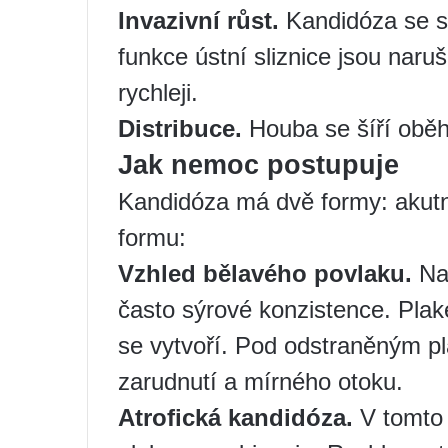
Invazivní růst.
Kandidóza se st
funkce ústní sliznice jsou naru
rychleji.
Distribuce.
Houba se šíří obě
Jak nemoc postupuje
Kandidóza má dvě formy: akutn
formu:
Vzhled bělavého povlaku.
Na 
často sýrové konzistence. Plak
se vytvoří. Pod odstraněným p
zarudnutí a mírného otoku.
Atrofická kandidóza.
V tomto 