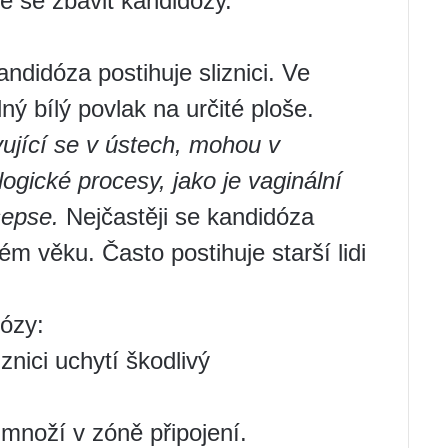
 se zbavit kandidózy.
andidóza postihuje sliznici. Ve
lný bílý povlak na určité ploše.
ující se v ústech, mohou v
ogické procesy, jako je vaginální
sepse.
Nejčastěji se kandidóza
m věku. Často postihuje starší lidi
dózy:
iznici uchytí škodlivý
množí v zóně připojení.