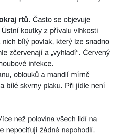
kraj rtů.
Často se objevuje
Ústní koutky z přívalu vlhkosti
 nich bílý povlak, který lze snadno
hle zčervenají a „vyhladí“. Červený
 houbové infekce.
anu, oblouků a mandlí mírně
 bílé skvrny plaku. Při jídle není
ce než polovina všech lidí na
ale nepociťují žádné nepohodlí.