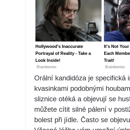
Orální kandidóza je specifická
kvasinkami podobnými houbami
sliznice otéká a objevují se hu
můžete cítit silné pálení v pos
bolest při jídle. Často se objevu