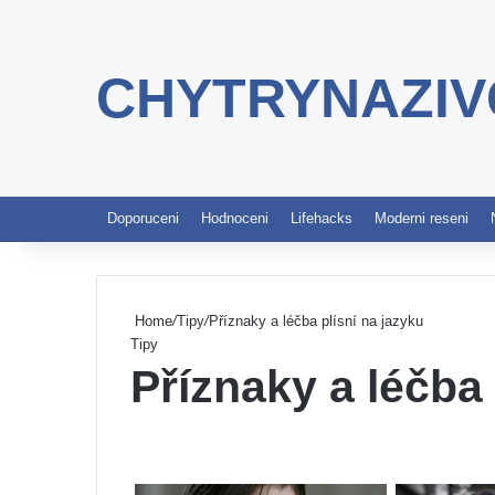
CHYTRYNAZIV
Doporuceni
Hodnoceni
Lifehacks
Moderni reseni
Home
/
Tipy
/
Příznaky a léčba plísní na jazyku
Tipy
Příznaky a léčba 