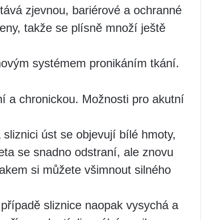
ává zjevnou, bariérové ​​a ochranné
šeny, takže se plísně množí ještě
hovým systémem pronikáním tkání.
í a chronickou. Možnosti pro akutní
sliznici úst se objevují bílé hmoty,
eta se snadno odstraní, ale znovu
lakem si můžete všimnout silného
případě sliznice naopak vysychá a