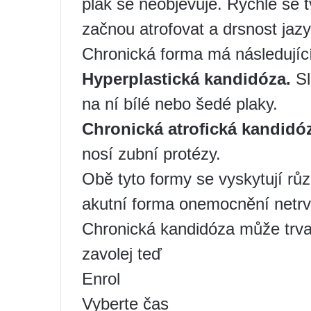
plak se neobjevuje. Rychle se tv
začnou atrofovat a drsnost jaz
Chronická forma má následující
Hyperplastická kandidóza.
Sl
na ní bílé nebo šedé plaky.
Chronická atrofická kandidó
nosí zubní protézy.
Obě tyto formy se vyskytují rů
akutní forma onemocnění netrv
Chronická kandidóza může trva
zavolej teď
Enrol
Vyberte čas